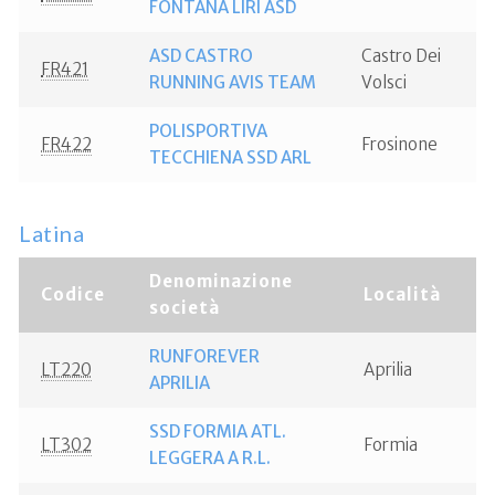
FONTANA LIRI ASD
ASD CASTRO
Castro Dei
FR421
RUNNING AVIS TEAM
Volsci
POLISPORTIVA
FR422
Frosinone
TECCHIENA SSD ARL
Latina
Denominazione
Codice
Località
società
RUNFOREVER
LT220
Aprilia
APRILIA
SSD FORMIA ATL.
LT302
Formia
LEGGERA A R.L.