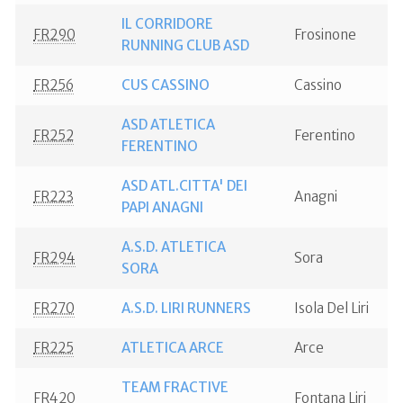
IL CORRIDORE
FR290
Frosinone
RUNNING CLUB ASD
FR256
CUS CASSINO
Cassino
ASD ATLETICA
FR252
Ferentino
FERENTINO
ASD ATL.CITTA' DEI
FR223
Anagni
PAPI ANAGNI
A.S.D. ATLETICA
FR294
Sora
SORA
FR270
A.S.D. LIRI RUNNERS
Isola Del Liri
FR225
ATLETICA ARCE
Arce
TEAM FRACTIVE
FR420
Fontana Liri