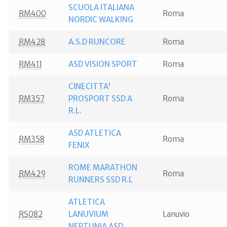
SCUOLA ITALIANA
RM400
Roma
NORDIC WALKING
RM428
A.S.D RUNCORE
Roma
RM411
ASD VISION SPORT
Roma
CINECITTA'
RM357
PROSPORT SSD A
Roma
R.L.
ASD ATLETICA
RM358
Roma
FENIX
ROME MARATHON
RM429
Roma
RUNNERS SSD R.L
ATLETICA
RS082
LANUVIUM
Lanuvio
NEPTUNIA ASD