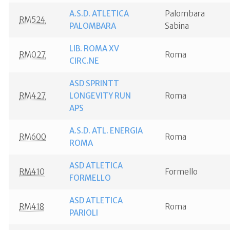
A.S.D. ATLETICA
Palombara
RM524
PALOMBARA
Sabina
LIB. ROMA XV
RM027
Roma
CIRC.NE
ASD SPRINTT
RM427
LONGEVITY RUN
Roma
APS
A.S.D. ATL. ENERGIA
RM600
Roma
ROMA
ASD ATLETICA
RM410
Formello
FORMELLO
ASD ATLETICA
RM418
Roma
PARIOLI