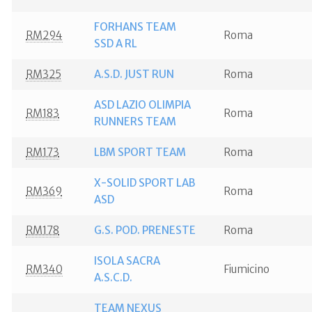
FORHANS TEAM
RM294
Roma
SSD A RL
RM325
A.S.D. JUST RUN
Roma
ASD LAZIO OLIMPIA
RM183
Roma
RUNNERS TEAM
RM173
LBM SPORT TEAM
Roma
X-SOLID SPORT LAB
RM369
Roma
ASD
RM178
G.S. POD. PRENESTE
Roma
ISOLA SACRA
RM340
Fiumicino
A.S.C.D.
TEAM NEXUS