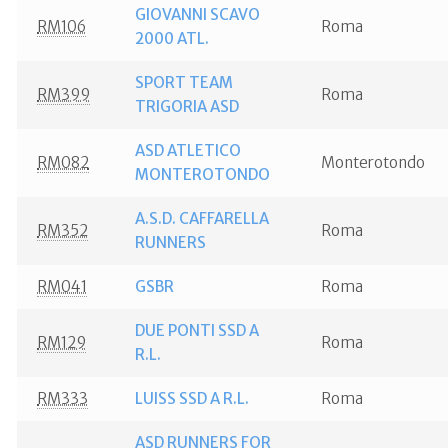
GIOVANNI SCAVO
RM106
Roma
2000 ATL.
SPORT TEAM
RM399
Roma
TRIGORIA ASD
ASD ATLETICO
RM082
Monterotondo
MONTEROTONDO
A.S.D. CAFFARELLA
RM352
Roma
RUNNERS
RM041
GSBR
Roma
DUE PONTI SSD A
RM129
Roma
R.L.
RM333
LUISS SSD A R.L.
Roma
ASD RUNNERS FOR