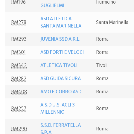
RM196
Fiumicino
GUGLIELMI
ASD ATLETICA
RM278
Santa Marinella
SANTA MARINELLA
RM293
JUVENIA SSD A.R.L.
Roma
RM301
ASD FORTI E VELOCI
Roma
RM342
ATLETICA TIVOLI
Tivoli
RM282
ASD GUIDA SICURA
Roma
RM408
AMO E CORRO ASD
Roma
A.S.D U.S. ACLI 3
RM257
Roma
MILLENNIO
S.S.D. FERRATELLA
RM290
Roma
S.P.A.