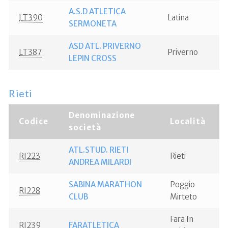
A.S.D ATLETICA
LT390
Latina
SERMONETA
ASD ATL. PRIVERNO
LT387
Priverno
LEPIN CROSS
Rieti
Denominazione
Codice
Località
società
ATL.STUD. RIETI
RI223
Rieti
ANDREA MILARDI
SABINA MARATHON
Poggio
RI228
CLUB
Mirteto
Fara In
RI239
FARATLETICA