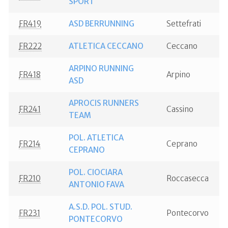
SPORT
FR419
ASD BERRUNNING
Settefrati
FR222
ATLETICA CECCANO
Ceccano
ARPINO RUNNING
FR418
Arpino
ASD
APROCIS RUNNERS
FR241
Cassino
TEAM
POL. ATLETICA
FR214
Ceprano
CEPRANO
POL. CIOCIARA
FR210
Roccasecca
ANTONIO FAVA
A.S.D. POL. STUD.
FR231
Pontecorvo
PONTECORVO