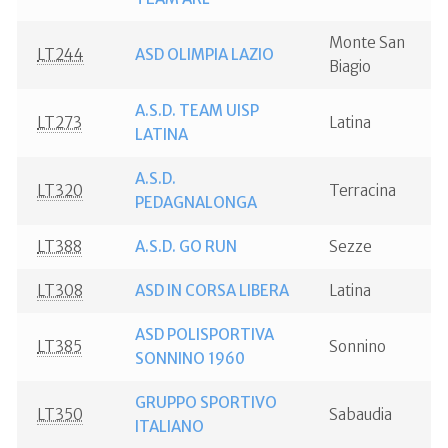
Monte San
LT244
ASD OLIMPIA LAZIO
Biagio
A.S.D. TEAM UISP
LT273
Latina
LATINA
A.S.D.
LT320
Terracina
PEDAGNALONGA
LT388
A.S.D. GO RUN
Sezze
LT308
ASD IN CORSA LIBERA
Latina
ASD POLISPORTIVA
LT385
Sonnino
SONNINO 1960
GRUPPO SPORTIVO
LT350
Sabaudia
ITALIANO