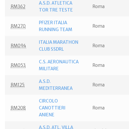
A.S.D. ATLETICA
RM362
Roma
TOR TRE TESTE
PFIZER ITALIA
RM270
Roma
RUNNING TEAM
ITALIA MARATHON
RM094
Roma
CLUB SSDRL
C.S. AERONAUTICA
RM053
Roma
MILITARE
A.S.D.
RM125
Roma
MEDITERRANEA
CIRCOLO
RM208
CANOTTIERI
Roma
ANIENE
A.S.D. ATL. VILLA