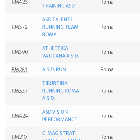
RM423
Roma
TRAINING ASD
ASD TALENTI
RM372
RUNNING TEAM
Roma
ROMA
ATHLETICA
RM390
Roma
VATICANA A.S.D.
RM283
A.S.D. RUN
Roma
TIBURTINA
RM337
RUNNING ROMA
Roma
A.S.D.
ASD VISION
RM424
Roma
PERFORMANCE
C. MAGISTRATI
RM210
Roma