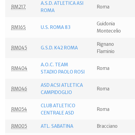
A.S.D. ATLETICA ASI
RM217
Roma
ROMA
Guidonia
RM165
U.S. ROMA 83
Montecelio
Rignano
RM045
G.S.D. K42 ROMA
Flaminio
A.O.C. TEAM
RM404
Roma
STADIO PAOLO ROSI
ASD ACSI ATLETICA
RM046
Roma
CAMPIDOGLIO
CLUB ATLETICO
RM054
Roma
CENTRALE ASD
RM005
ATL. SABATINA
Bracciano