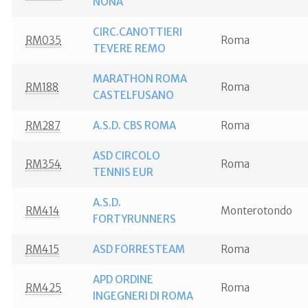
NONA
CIRC.CANOTTIERI
RM035
Roma
TEVERE REMO
MARATHON ROMA
RM188
Roma
CASTELFUSANO
RM287
A.S.D. CBS ROMA
Roma
ASD CIRCOLO
RM354
Roma
TENNIS EUR
A.S.D.
RM414
Monterotondo
FORTYRUNNERS
RM415
ASD FORRESTEAM
Roma
APD ORDINE
RM425
Roma
INGEGNERI DI ROMA