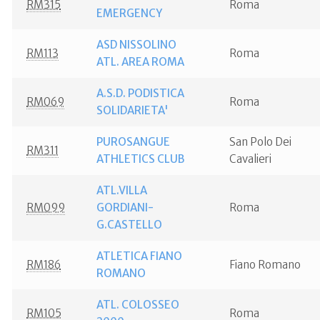
RM315
Roma
EMERGENCY
ASD NISSOLINO
RM113
Roma
ATL. AREA ROMA
A.S.D. PODISTICA
RM069
Roma
SOLIDARIETA'
PUROSANGUE
San Polo Dei
RM311
ATHLETICS CLUB
Cavalieri
ATL.VILLA
RM099
GORDIANI-
Roma
G.CASTELLO
ATLETICA FIANO
RM186
Fiano Romano
ROMANO
ATL. COLOSSEO
RM105
Roma