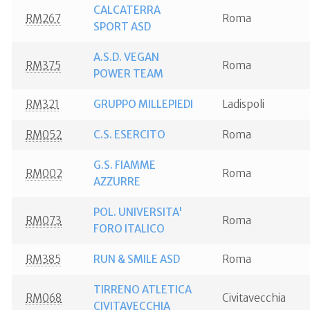
CALCATERRA
RM267
Roma
SPORT ASD
A.S.D. VEGAN
RM375
Roma
POWER TEAM
RM321
GRUPPO MILLEPIEDI
Ladispoli
RM052
C.S. ESERCITO
Roma
G.S. FIAMME
RM002
Roma
AZZURRE
POL. UNIVERSITA'
RM073
Roma
FORO ITALICO
RM385
RUN & SMILE ASD
Roma
TIRRENO ATLETICA
RM068
Civitavecchia
CIVITAVECCHIA