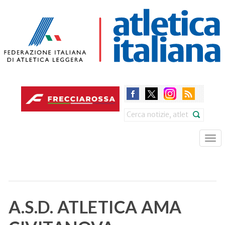
Skip
to
main
content
Search
Tog
nav
A.S.D. ATLETICA AMA