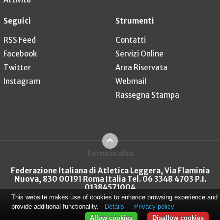
Seguici
Strumenti
RSS Feed
Contatti
Facebook
Servizi Online
Twitter
Area Riservata
Instagram
Webmail
Rassegna Stampa
Torna in alto
Federazione Italiana di Atletica Leggera, Via Flaminia
Nuova, 830 00191 Roma Italia Tel. 06 3348 4703 P.I.
01384571004
FIDAL Copyright © 2026
Privacy policy
Cookie policy
This website makes use of cookies to enhance browsing experience and
provide additional functionality.
Details
Privacy policy
Allow cookies
Disallow cookies