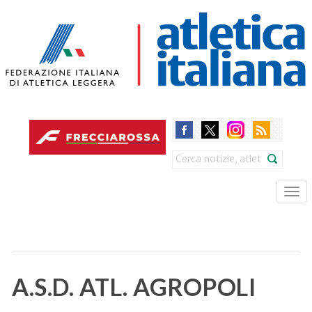
Skip
to
main
content
Search
Tog
nav
A.S.D. ATL. AGROPOLI