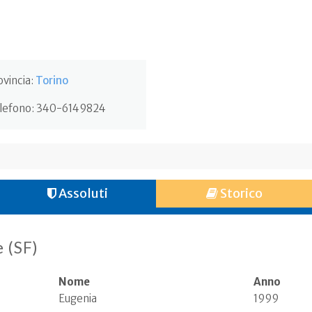
ovincia:
Torino
lefono:
340-6149824
Assoluti
Storico
 (SF)
Nome
Anno
Eugenia
1999