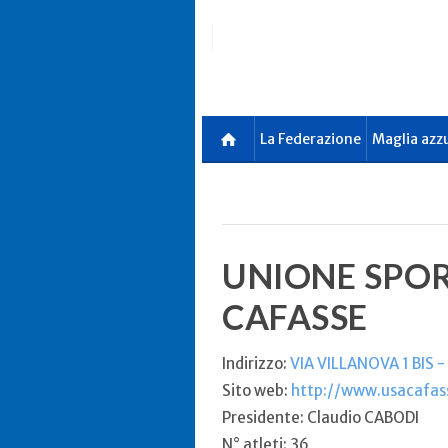
Skip
to
main
content
La Federazione
Maglia azz
UNIONE SPOR
CAFASSE
Indirizzo:
VIA VILLANOVA 1 BIS 
Sito web:
http://www.usacafass
Presidente: Claudio CABODI
N° atleti: 36