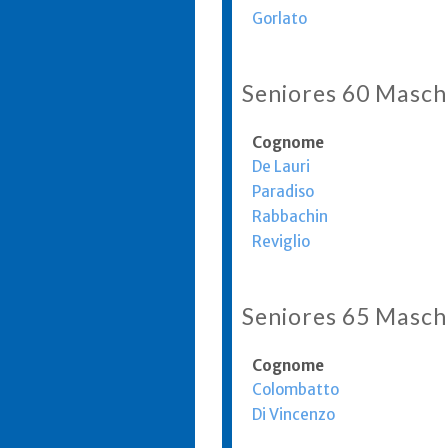
Gorlato
Seniores 60 Masch
Cognome
De Lauri
Paradiso
Rabbachin
Reviglio
Seniores 65 Masch
Cognome
Colombatto
Di Vincenzo