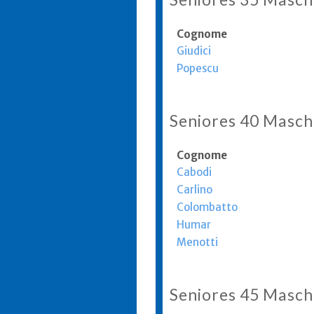
Cognome
Giudici
Popescu
Seniores 40 Masch
Cognome
Cabodi
Carlino
Colombatto
Humar
Menotti
Seniores 45 Masch