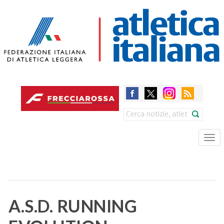
Skip
to
main
content
Search
Tog
nav
A.S.D. RUNNING