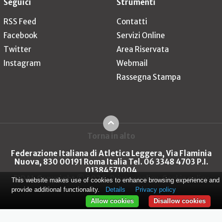
Seguici
Strumenti
RSS Feed
Contatti
Facebook
Servizi Online
Twitter
Area Riservata
Instagram
Webmail
Rassegna Stampa
Torna in alto
Federazione Italiana di Atletica Leggera, Via Flaminia
Nuova, 830 00191 Roma Italia Tel. 06 3348 4703 P.I.
01384571004
FIDAL Copyright © 2026
Privacy policy
Cookie policy
This website makes use of cookies to enhance browsing experience and
provide additional functionality.
Details
Privacy policy
Allow cookies
Disallow cookies