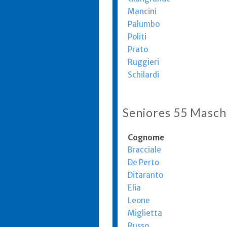
Mancini
Palumbo
Politi
Prato
Ruggieri
Schilardi
Seniores 55 Masch
Cognome
Bracciale
De Perto
Ditaranto
Elia
Leone
Miglietta
Russo