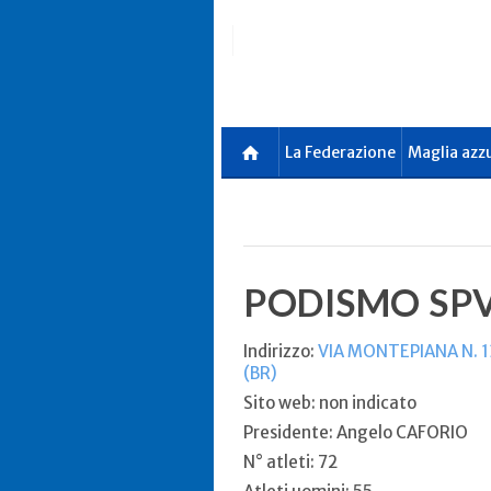
Skip
to
main
content
La Federazione
Maglia azz
PODISMO SP
Indirizzo:
VIA MONTEPIANA N. 13
(BR)
Sito web: non indicato
Presidente: Angelo CAFORIO
N° atleti: 72