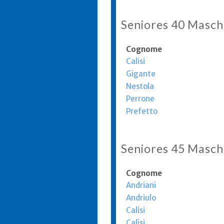
Seniores 40 Masch
Cognome
Calisi
Gigante
Nestola
Perrone
Prefetto
Seniores 45 Masch
Cognome
Andriani
Andriulo
Calisi
Calisi