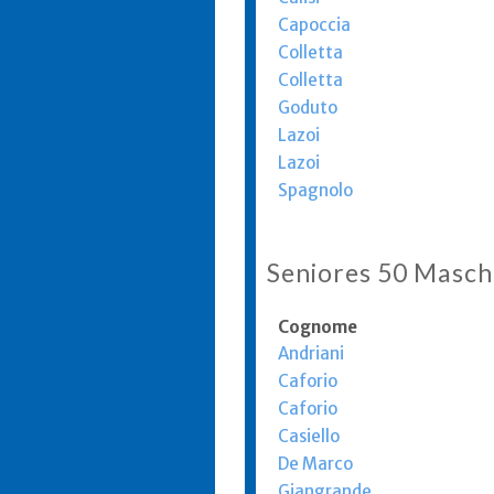
Capoccia
Colletta
Colletta
Goduto
Lazoi
Lazoi
Spagnolo
Seniores 50 Masch
Cognome
Andriani
Caforio
Caforio
Casiello
De Marco
Giangrande