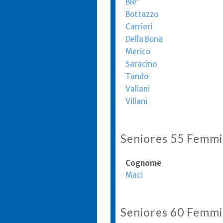
Ble'
Bottazzo
Carrieri
Della Bona
Merico
Saracino
Tundo
Valiani
Villani
Seniores 55 Femmi
Cognome
Maci
Seniores 60 Femmi