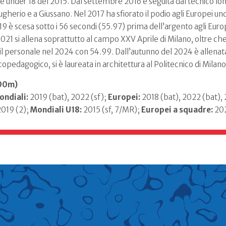
ale under 18 del 2015. Dal settembre 2016 è seguita dal tecnico 
gherio e a Giussano. Nel 2017 ha sfiorato il podio agli Europei u
9 è scesa sotto i 56 secondi (55.97) prima dell’argento agli Eur
2021 si allena soprattutto al campo XXV Aprile di Milano, oltre che
e il personale nel 2024 con 54.99. Dall’autunno del 2024 è allenat
opedagogico, si è laureata in architettura al Politecnico di Milano
400m)
ondiali:
2019 (bat), 2022 (sf);
Europei:
2018 (bat), 2022 (bat),
019 (2);
Mondiali U18:
2015 (sf, 7/MR);
Europei a squadre:
202