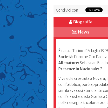
Condividi con
Biografia
News
È nata a Torino il 14 luglio 19
Società:
Fiamme Oro Padov
Allenatore:
Sebastian Bacchi
Presenze in Nazionale:
7
Vive ed è cresciuta a Novara, 
con l’atletica, poi è approdat
sembrava così stimolante come
con l’ex ostacolista Gianluca
nella rassegna tricolore cade