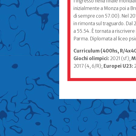
l’ingresso nella finale mondi
inizialmente a Monza poi a Bru
di sempre con 57.00). Nel 201
in rimonta sul traguardo. Dal 
a 55.54. È tornata a riscriver
Parma. Diplomata al liceo psic
Curriculum (400hs, R/4x
Giochi olimpici:
2021 (sf);
M
2017 (4, 6/R);
Europei U23:
2