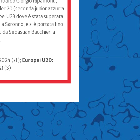
lombardo Giorgio Ripamonti,
nder 20 (seconda junior azzurra
opei U23 dove è stata superata
 a Saronno, e si è portata fino
a da Sebastian Bacchieri a
.
 2024 (sf);
Europei U20:
1 (3)