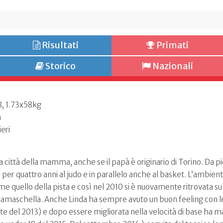
Risultati
Primati
Storico
Nazionali
98, 1.73x58kg
a
eri
la città della mamma, anche se il papà è originario di Torino. Da 
a per quattro anni al judo e in parallelo anche al basket. L’ambient
 quello della pista e così nel 2010 si è nuovamente ritrovata s
 Camaschella. Anche Linda ha sempre avuto un buon feeling con le
tte del 2013) e dopo essere migliorata nella velocità di base ha 