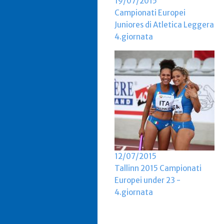
19/07/2015
Campionati Europei
Juniores di Atletica Leggera
4.giornata
12/07/2015
Tallinn 2015 Campionati
Europei under 23 -
4.giornata