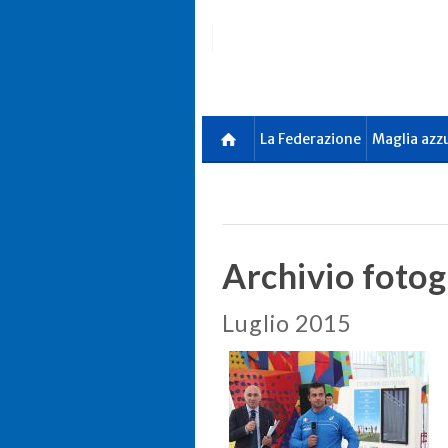
Skip
to
main
content
La Federazione
Maglia azz
Archivio fotog
Luglio 2015