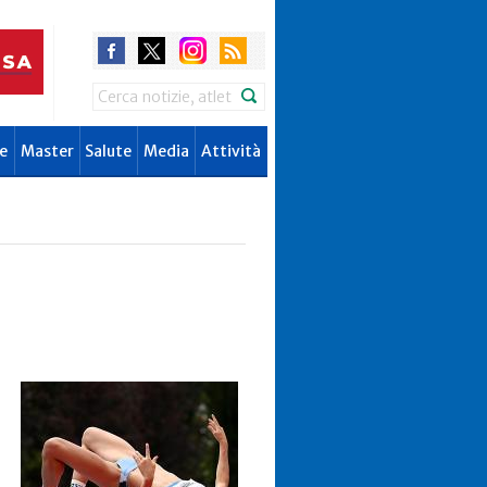
Search
e
Master
Salute
Media
Attività