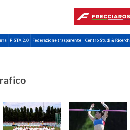
urra
PISTA 2.0
Federazione trasparente
Centro Studi & Ricerch
rafico