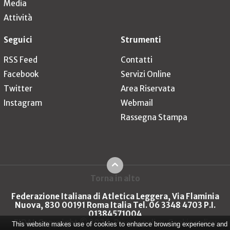
Media
Attività
Seguici
Strumenti
RSS Feed
Contatti
Facebook
Servizi Online
Twitter
Area Riservata
Instagram
Webmail
Rassegna Stampa
Torna in alto
Federazione Italiana di Atletica Leggera, Via Flaminia
Nuova, 830 00191 Roma Italia Tel. 06 3348 4703 P.I.
01384571004
FIDAL Copyright © 2026
Privacy policy
Cookie policy
This website makes use of cookies to enhance browsing experience and