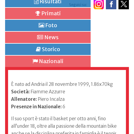
Risultati
Seguici su:
Primati
Foto
News
Storico
Nazionali
È nato ad Andria il 28 novembre 1999, 1.86x70kg
Società:
Fiamme Azzurre
Allenatore:
Piero Incalza
Presenze in Nazionale:
6
Il suo sport è stato il basket per otto anni, fino
all’under 18, oltre alla passione della mountain bike
anche se la disciplina preferita in famiglia è il tennis.