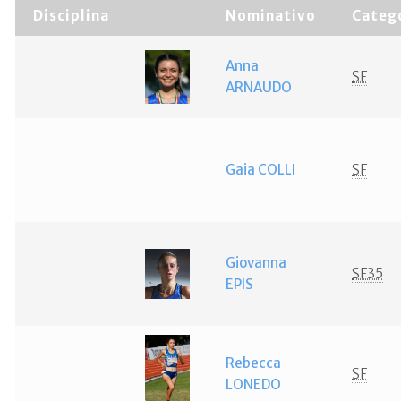
Disciplina
Nominativo
Categ
Anna
SF
ARNAUDO
Gaia COLLI
SF
Giovanna
SF35
EPIS
Rebecca
SF
LONEDO