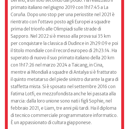
Berlino, a un solo secondo dal podio. Ha realizzato il
primato italiano nel giugno 2019 con 1h17:45 a La
Coruña. Dopo uno stop per una periostite nel 2021 è
rientrato con l’ottavo posto agli Europei a squadre
prima del trionfo alle Olimpiadi sulle strade di
Sapporo. Nel 2022 si è messo alla prova sui 35 km
per conquistare la classica di Dudince in 2h29:09 e poi
il titolo mondiale con il record europeo di 2h23:14. Ha
superato di nuovo il suo primato italiano della 20 km
con 1h17:26 nel marzo 2024 a Taicang, in Cina,
mentre ai Mondiali a squadre di Antalya si è fratturato
il quinto metatarso del piede sinistro durante la gara di
staffetta mista. Si è sposato nel settembre 2016 con
Fatima Lotfi, ex mezzofondista anche lei passata alla
marcia: dalla loro unione sono nati i figli Sophie, nel
febbraio 2021, e Liam, tre anni più tardi. Ha il diploma
di tecnico commerciale programmatore informatico.
È un appassionato di cultura giapponese.