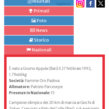
Risultati
Seguici su:
Primati
Foto
News
Storico
Nazionali
È nato a Grumo Appula (Bari) il 27 febbraio 1992,
1.79x66kg
Società:
Fiamme Oro Padova
Allenatore:
Patrizio Parcesepe
Presenze in Nazionale:
15
Campione olimpico dei 20 km di marcia ai Giochi di
Tokyo. Cresciuto a Palo del Colle (Bari), si è avvicinato