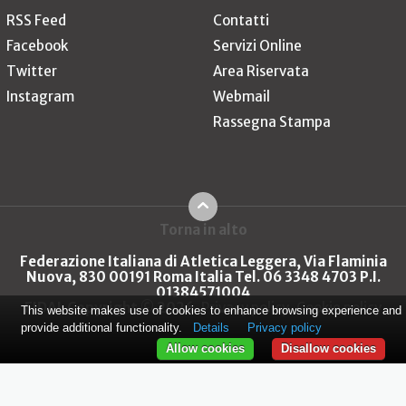
RSS Feed
Contatti
Facebook
Servizi Online
Twitter
Area Riservata
Instagram
Webmail
Rassegna Stampa
Torna in alto
Federazione Italiana di Atletica Leggera, Via Flaminia
Nuova, 830 00191 Roma Italia Tel. 06 3348 4703 P.I.
01384571004
FIDAL Copyright © 2026
Privacy policy
Cookie policy
This website makes use of cookies to enhance browsing experience and
provide additional functionality.
Details
Privacy policy
Allow cookies
Disallow cookies