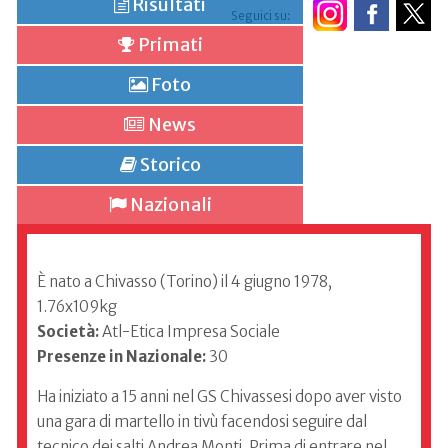
Risultati
Seguici su:
Primati
Foto
News
Storico
Nazionali
È nato a Chivasso (Torino) il 4 giugno 1978,
1.76x109kg
Società:
Atl-Etica Impresa Sociale
Presenze in Nazionale:
30
Ha iniziato a 15 anni nel GS Chivassesi dopo aver visto
una gara di martello in tivù facendosi seguire dal
tecnico dei salti Andrea Monti. Prima di entrare nel