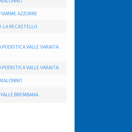
. MALONNO
 FIAMME AZZURRE
D. LA RECASTELLO
D.PODISTICA VALLE VARAITA
D.PODISTICA VALLE VARAITA
. MALONNO
. VALLE BREMBANA