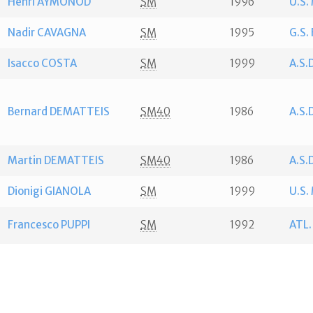
Henri AYMONOD
SM
1996
U.S
Nadir CAVAGNA
SM
1995
G.S.
Isacco COSTA
SM
1999
A.S.
Bernard DEMATTEIS
SM40
1986
A.S.
Martin DEMATTEIS
SM40
1986
A.S.
Dionigi GIANOLA
SM
1999
U.S
Francesco PUPPI
SM
1992
ATL