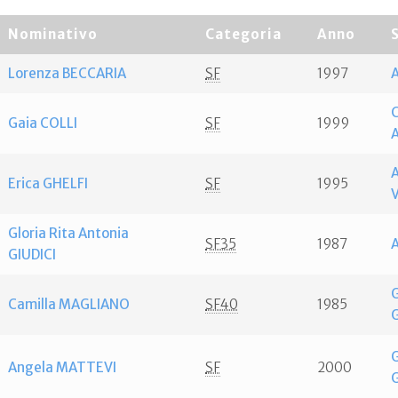
Nominativo
Categoria
Anno
Lorenza BECCARIA
SF
1997
C
Gaia COLLI
SF
1999
A
Erica GHELFI
SF
1995
Gloria Rita Antonia
SF35
1987
GIUDICI
Camilla MAGLIANO
SF40
1985
Angela MATTEVI
SF
2000