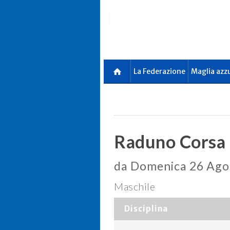
Skip
to
main
content
La Federazione
Maglia azz
Raduno Corsa 
da Domenica 26 Ago
Maschile
Disciplina