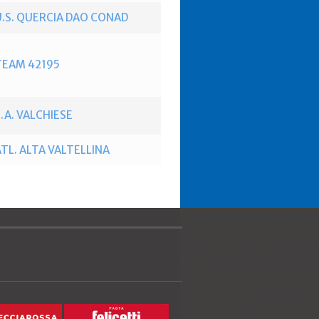
U.S. QUERCIA DAO CONAD
TEAM 42195
.A. VALCHIESE
ATL. ALTA VALTELLINA