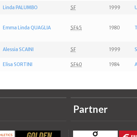
Linda PALUMBO
SF
1999
Emma Linda QUAGLIA
SF45
1980
Alessia SCAINI
SF
1999
S
Elisa SORTINI
SF40
1984
Partner