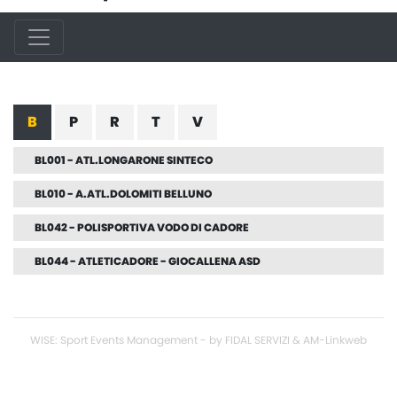
B
P
R
T
V
BL001 - ATL.LONGARONE SINTECO
BL010 - A.ATL.DOLOMITI BELLUNO
BL042 - POLISPORTIVA VODO DI CADORE
BL044 - ATLETICADORE - GIOCALLENA ASD
WISE: Sport Events Management - by FIDAL SERVIZI & AM-Linkweb