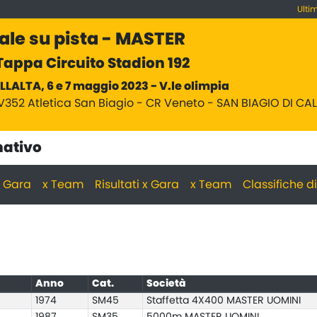
Ulti
ale su pista - MASTER
appa Circuito Stadion 192
LLALTA, 6 e 7 maggio 2023 - V.le olimpia
V352 Atletica San Biagio - CR Veneto - SAN BIAGIO DI CA
nativo
 x Gara
x Team
Risultati x Gara
x Team
Classifiche d
Anno
Cat.
Società
1974
SM45
Staffetta 4X400 MASTER UOMINI
1987
SM35
5000m MASTER UOMINI