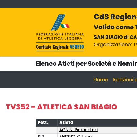
CdS Region
Valido come T
SAN BIAGIO di CA
Organizzazione: T
Elenco Atleti per Società e Nomi
Home
Iscrizioni
TV352 - ATLETICA SAN BIAGIO
Pett.
Atleta
AGNINI Pierandrea
102
ANDRIOLO Luca