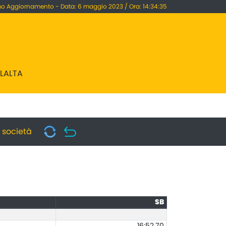
mo Aggiornamento - Data: 6 maggio 2023 / Ora: 14:34:35
LLALTA
i società
SB
16:52.70