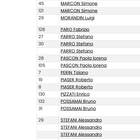
45
MARCON Simone
121
MARCON Simone
29
MORANDIN Luigi
128
PARO Fabrizio
27
PARRO Stefano
30
PARRO Stefano
PARRO Stefano
28
PASCON Paola lorena
105
PASCON Paola lorena
7
PERIN Tiziano
19
PIASER Roberto
8
PIASER Roberto
130
PIZZATI Enrico
132
POSSAMAI Bruno
31
POSSAMAI Bruno
29
STEFANI Alessandro
STEFANI Alessandro
STEFANI Alessandro