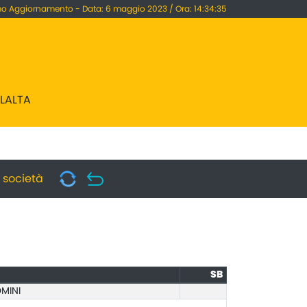
mo Aggiornamento - Data: 6 maggio 2023 / Ora: 14:34:35
LLALTA
i società
SB
MINI