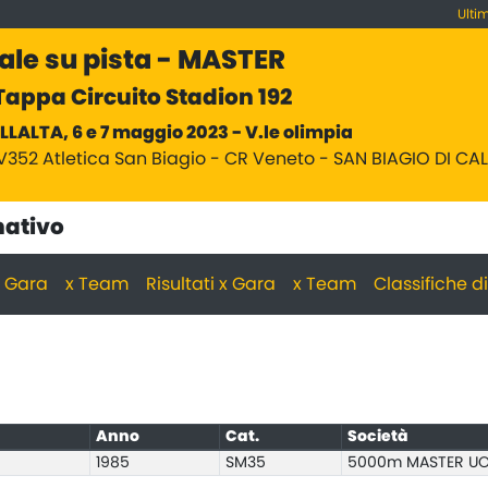
Ulti
ale su pista - MASTER
appa Circuito Stadion 192
LLALTA, 6 e 7 maggio 2023 - V.le olimpia
V352 Atletica San Biagio - CR Veneto - SAN BIAGIO DI CA
nativo
 x Gara
x Team
Risultati x Gara
x Team
Classifiche d
Anno
Cat.
Società
1985
SM35
5000m MASTER UO