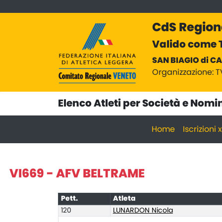
CdS Region
Valido come T
SAN BIAGIO di CA
Organizzazione: T
Elenco Atleti per Società e Nomi
Home
Iscrizioni
VI669 - AFV BELTRAME
Pett.
Atleta
120
LUNARDON Nicola