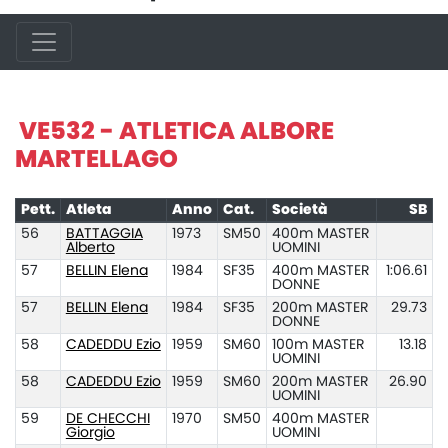
VE532 - ATLETICA ALBORE
MARTELLAGO
Pett.
Atleta
Anno
Cat.
Società
SB
56
BATTAGGIA
1973
SM50
400m MASTER
Alberto
UOMINI
57
BELLIN Elena
1984
SF35
400m MASTER
1:06.61
DONNE
57
BELLIN Elena
1984
SF35
200m MASTER
29.73
DONNE
58
CADEDDU Ezio
1959
SM60
100m MASTER
13.18
UOMINI
58
CADEDDU Ezio
1959
SM60
200m MASTER
26.90
UOMINI
59
DE CHECCHI
1970
SM50
400m MASTER
Giorgio
UOMINI