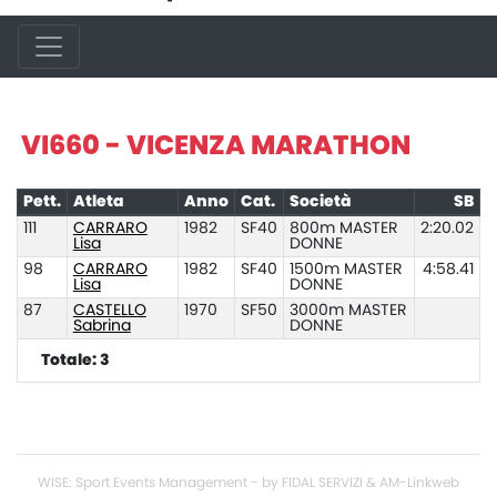
VI660 - VICENZA MARATHON
Pett.
Atleta
Anno
Cat.
Società
SB
111
CARRARO
1982
SF40
800m MASTER
2:20.02
Lisa
DONNE
98
CARRARO
1982
SF40
1500m MASTER
4:58.41
Lisa
DONNE
87
CASTELLO
1970
SF50
3000m MASTER
Sabrina
DONNE
Totale: 3
WISE: Sport Events Management - by FIDAL SERVIZI & AM-Linkweb