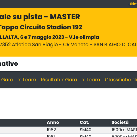
Ulti
ale su pista - MASTER
appa Circuito Stadion 192
LLALTA, 6 e 7 maggio 2023 - V.le olimpia
V352 Atletica San Biagio - CR Veneto - SAN BIAGIO DI CA
nativo
 x Gara
x Team
Risultati x Gara
x Team
Classifiche d
Anno
Cat.
Società
1982
SM40
1500m MAST
1981
SM40
5000m MAS