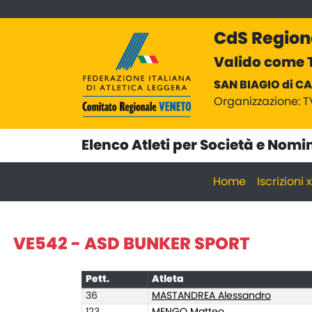
CdS Region
Valido come T
SAN BIAGIO di CA
Organizzazione: T
Elenco Atleti per Società e Nomi
Home
Iscrizioni
VE542 - ASD BUNKER SPORT
Pett.
Atleta
36
MASTANDREA Alessandro
123
MENGO Matteo