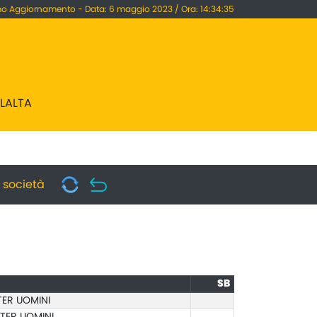
mo Aggiornamento - Data: 6 maggio 2023 / Ora: 14:34:35
LLALTA
i società
SB
ER UOMINI
TER UOMINI