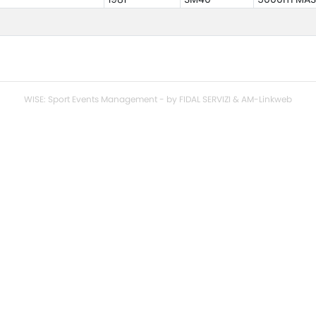
WISE: Sport Events Management - by FIDAL SERVIZI & AM-Linkweb