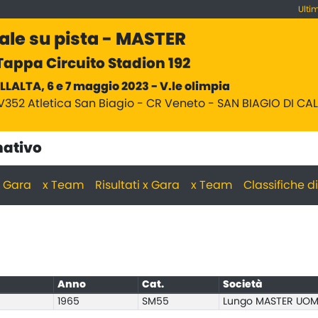
Ulti
ale su pista - MASTER
appa Circuito Stadion 192
LLALTA, 6 e 7 maggio 2023 - V.le olimpia
V352 Atletica San Biagio - CR Veneto - SAN BIAGIO DI CA
nativo
 x Gara
x Team
Risultati x Gara
x Team
Classifiche d
Anno
Cat.
Società
1965
SM55
Lungo MASTER UOM