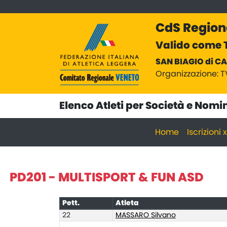
CdS Region
Valido come T
SAN BIAGIO di CA
Organizzazione: T
Elenco Atleti per Società e Nomi
Home
Iscrizioni
PD201 - MULTISPORT & FUN ASD
Pett.
Atleta
22
MASSARO Silvano