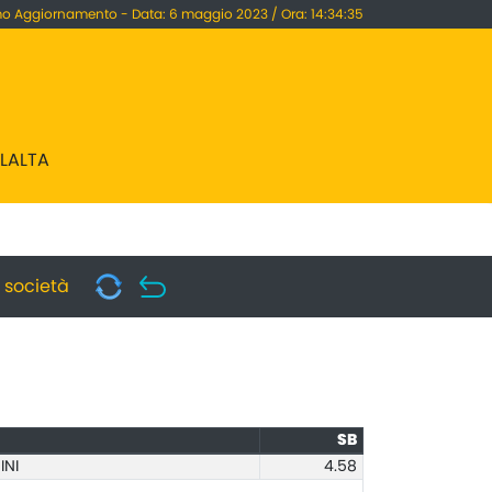
mo Aggiornamento - Data: 6 maggio 2023 / Ora: 14:34:35
LLALTA
i società
SB
INI
4.58