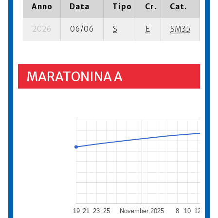
Anno
Data
Tipo
Cr.
Cat.
Pi
2026
06/06
S
E
SM35
16
MARATONINA A
19
21
23
25
November 2025
8
10
12
14
1