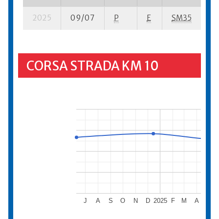
2025
09/07
P
E
SM35
14
CORSA STRADA KM 10
J
A
S
O
N
D
2025
F
M
A
M