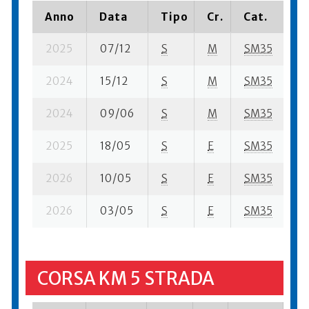
Anno
Data
Tipo
Cr.
Cat.
P
2025
07/12
S
M
SM35
27
2024
15/12
S
M
SM35
40
2024
09/06
S
M
SM35
35
2025
18/05
S
E
SM35
29
2026
10/05
S
E
SM35
32
2026
03/05
S
E
SM35
92
CORSA KM 5 STRADA