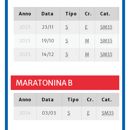
Anno
Data
Tipo
Cr.
Cat.
Pi
2025
23/11
S
E
SM35
73 
2025
19/10
S
M
SM35
14 
2025
14/12
S
M
SM35
56 
MARATONINA B
Anno
Data
Tipo
Cr.
Cat.
Pi
2024
03/03
S
E
SM35
13