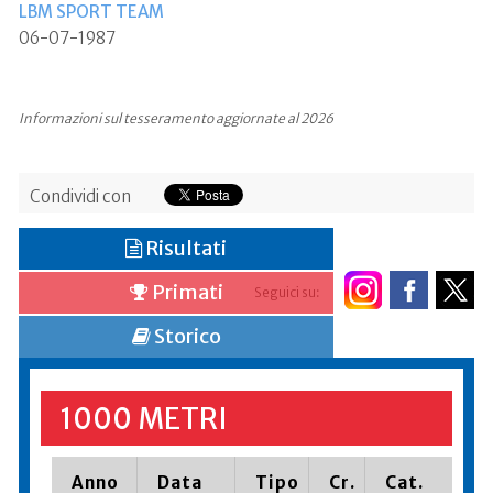
LBM SPORT TEAM
06-07-1987
Informazioni sul tesseramento aggiornate al 2026
Condividi con
Risultati
Primati
Seguici su:
Storico
1000 METRI
Anno
Data
Tipo
Cr.
Cat.
Pi