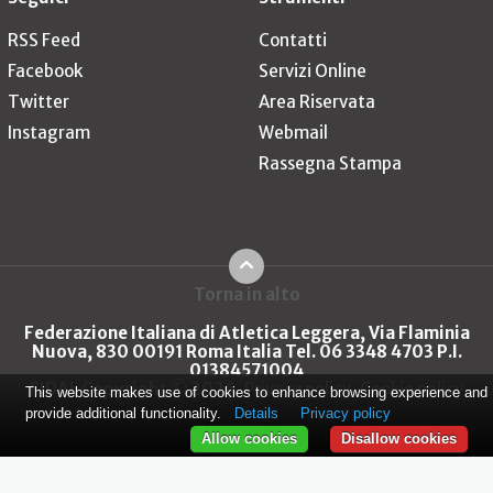
RSS Feed
Contatti
Facebook
Servizi Online
Twitter
Area Riservata
Instagram
Webmail
Rassegna Stampa
Torna in alto
Federazione Italiana di Atletica Leggera, Via Flaminia
Nuova, 830 00191 Roma Italia Tel. 06 3348 4703 P.I.
01384571004
FIDAL Copyright © 2026
Privacy policy
Cookie policy
This website makes use of cookies to enhance browsing experience and
provide additional functionality.
Details
Privacy policy
Allow cookies
Disallow cookies