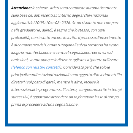
Attenzione:
le schede-atleti sono composte automaticamente
sulla base dei dati inseriti all'interno degli archivi nazionali
aggiornati dal 2005 al 04-08-2026. Se un risultato non compare
nelle graduatorie, quindi, è segno che lo stesso, con ogni
probabilità, non è stato ancora inserito. Il processo di inserimento
è di competenza dei Comitati Regionali sul cui territorio ha avuto
luogo la manifestazione: eventuali segnalazioni per errori od
omissioni, vanno dunque indirizzate agli stessi (potete utilizzare
l'elenco con relativi contatti
). Considerato però che solo le
principali manifestazioni nazionali sono oggetto di inserimenti "in
diretta" (sul posto di gara), mentre le altre, incluse le
internazionali in programma all'estero, vengono inserite in tempi
successivi, è opportuno attendere un ragionevole lasso di tempo
prima di procedere ad una segnalazione.