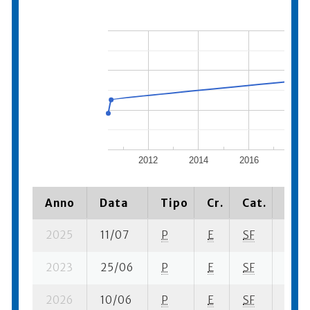
2012
2014
2016
2018
Anno
Data
Tipo
Cr.
Cat.
Piaz
2025
11/07
P
E
SF
3 ba
2023
25/06
P
E
SF
1 se-
2026
10/06
P
E
SF
4 se-