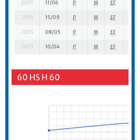
2005
11/06
P
M
EF
3 se-
2005
15/09
P
M
EF
1 se-
2005
08/05
P
M
EF
1 se-
2005
10/04
P
M
EF
1 se-
60 HS H 60