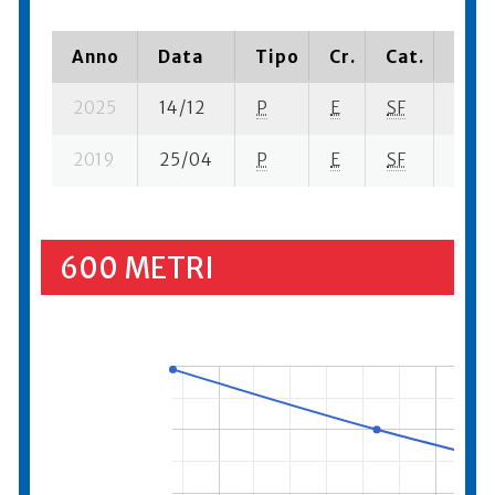
Anno
Data
Tipo
Cr.
Cat.
Piaz
2025
14/12
P
E
SF
2 se-
2019
25/04
P
E
SF
5 se-
600 METRI