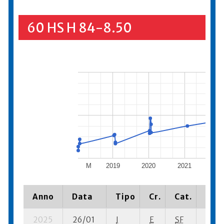
60 HS H 84-8.50
M
2019
2020
2021
202
Anno
Data
Tipo
Cr.
Cat.
Piaz
2025
26/01
I
E
SF
1 se-