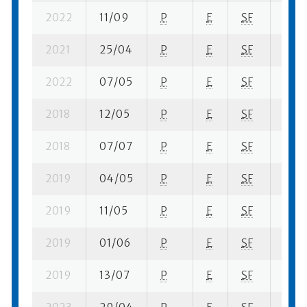
2022
11/09
P
E
SF
1 su-
2021
25/04
P
E
SF
2 se-
2022
07/05
P
E
SF
4 se-
2018
12/05
P
E
SF
3 se
2018
07/07
P
E
SF
2 su-
2019
04/05
P
E
SF
4 su-
2019
11/05
P
E
SF
3 se-
2019
01/06
P
E
SF
5 se-
2019
13/07
P
E
SF
2 su-