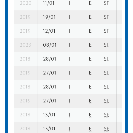
2020
11/01
I
E
SF
4 fi- 
2019
19/01
I
E
SF
2 ba-
2019
12/01
I
E
SF
2 ba-
2023
08/01
I
E
SF
3 fi- 
2018
28/01
I
E
SF
1 ba-
2019
27/01
I
E
SF
5 ba-
2018
28/01
I
E
SF
1 fi- 1
2019
27/01
I
E
SF
8 fi- 
2018
13/01
I
E
SF
8 fi- 
2018
13/01
I
E
SF
8 ba-