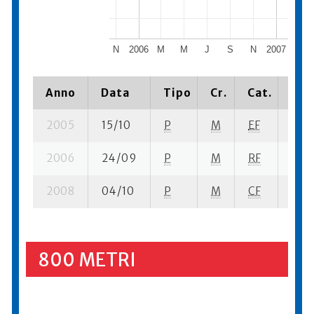
N
2006
M
M
J
S
N
2007
M
Anno
Data
Tipo
Cr.
Cat.
Pia
2005
15/10
P
M
EF
7 su-
2006
24/09
P
M
RF
5 se
2008
04/10
P
M
CF
12 su
800 METRI