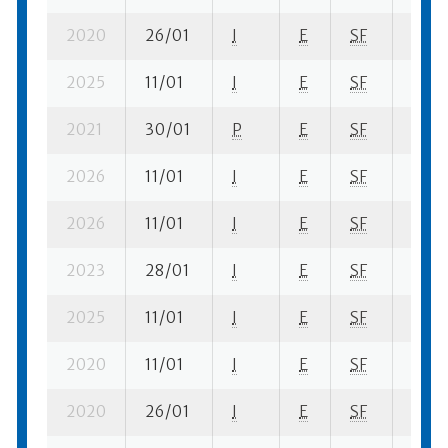
2020
26/01
I
E
SF
2 ba-
2025
11/01
I
E
SF
2 fi- 
2021
30/01
P
E
SF
1 su- 
2026
11/01
I
E
SF
3 fi- 
2026
11/01
I
E
SF
2 ba-
2023
28/01
I
E
SF
1 su- 
2025
11/01
I
E
SF
2 ba-
2020
11/01
I
E
SF
4 ba-
2020
26/01
I
E
SF
7 fi- 