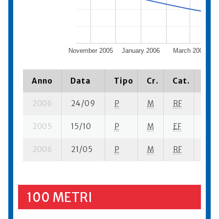
November 2005
January 2006
March 2006
Anno
Data
Tipo
Cr.
Cat.
Pia
2006
24/09
P
M
RF
3 se
2005
15/10
P
M
EF
4 se
2006
21/05
P
M
RF
1 se
100 METRI