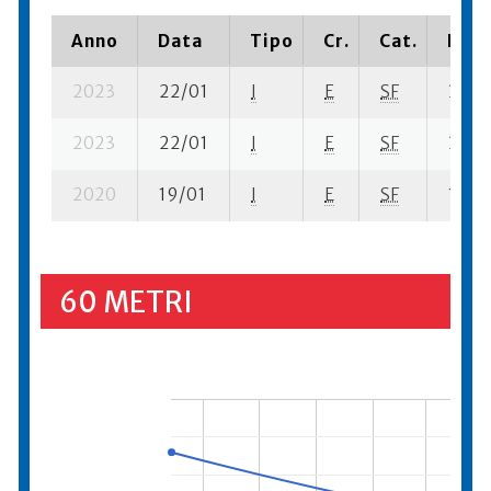
Anno
Data
Tipo
Cr.
Cat.
Piaz
2023
22/01
I
E
SF
3 ba-
2023
22/01
I
E
SF
3 fi- 1
2020
19/01
I
E
SF
1 ba-
60 METRI