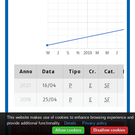
M
J
S
N
2019
M
M
J
S
Anno
Data
Tipo
Cr.
Cat.
Piaz
2021
16/04
P
E
SF
5 su- 
2018
25/04
P
E
SF
3 se-
This website makes use of cookies to enhance browsing experience and
provide additional functionality.
Details
Privacy policy
SALTO IN ALTO/HJ
Allow cookies
Disallow cookies