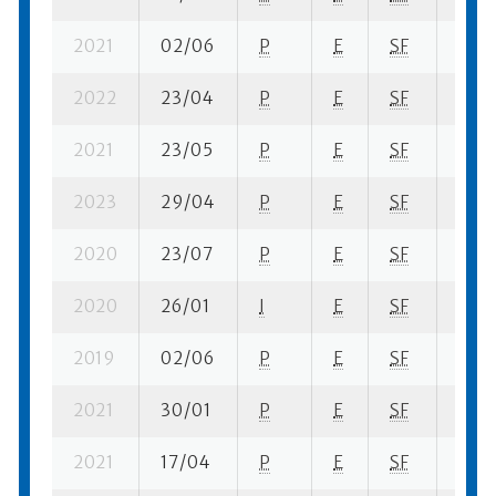
2021
02/06
P
E
SF
3 se
2022
23/04
P
E
SF
1 se-
2021
23/05
P
E
SF
3 se
2023
29/04
P
E
SF
1 su-
2020
23/07
P
E
SF
4 se
2020
26/01
I
E
SF
1 se-
2019
02/06
P
E
SF
3 se
2021
30/01
P
E
SF
3 se-
2021
17/04
P
E
SF
2 su-