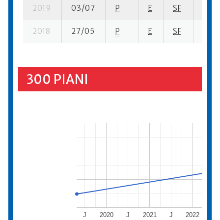
2019
03/07
P
E
SF
4 se-
2018
27/05
P
E
SF
7 se
300 PIANI
J
2020
J
2021
J
2022
J