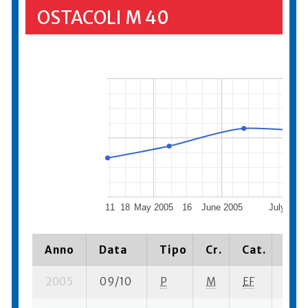
OSTACOLI M 40
11
18
May 2005
16
June 2005
July 2005
Anno
Data
Tipo
Cr.
Cat.
Piaz
2005
09/10
P
M
EF
1 se-