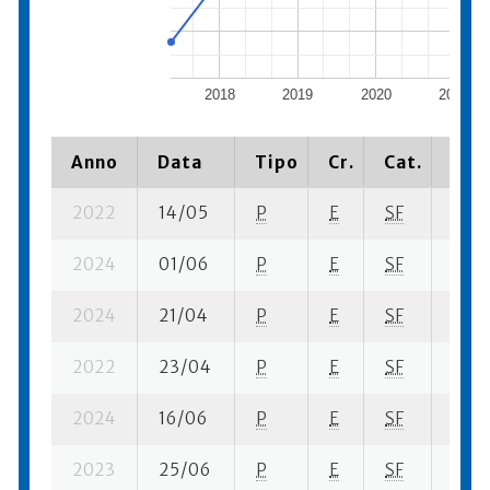
2018
2019
2020
2021
Anno
Data
Tipo
Cr.
Cat.
Piaz
2022
14/05
P
E
SF
1 se-
2024
01/06
P
E
SF
3 se-
2024
21/04
P
E
SF
4 se-
2022
23/04
P
E
SF
1 su-
2024
16/06
P
E
SF
7 ba
2023
25/06
P
E
SF
2 su-