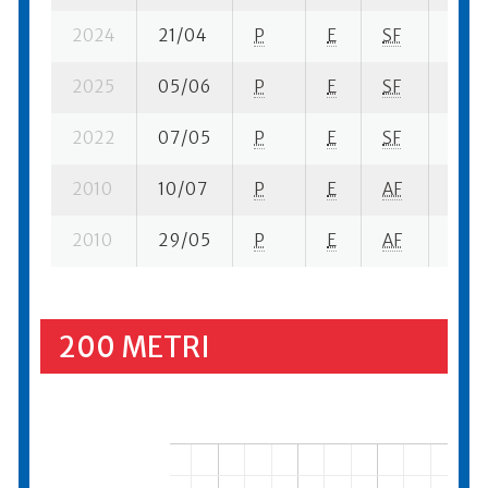
2024
21/04
P
E
SF
7 se-
2025
05/06
P
E
SF
5 se-
2022
07/05
P
E
SF
1 se-
2010
10/07
P
E
AF
5 ba
2010
29/05
P
E
AF
4 se-
200 METRI