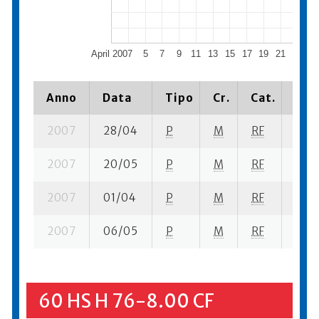
April 2007
5
7
9
11
13
15
17
19
21
23
2
Anno
Data
Tipo
Cr.
Cat.
Piaz
2007
28/04
P
M
RF
1 se-
2007
20/05
P
M
RF
1 se-
2007
01/04
P
M
RF
3 se-
2007
06/05
P
M
RF
2 se
60 HS H 76-8.00 CF