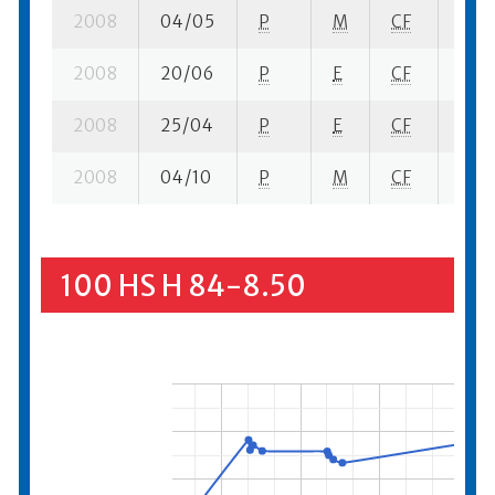
2008
04/05
P
M
CF
3 se
2008
20/06
P
E
CF
4 se
2008
25/04
P
E
CF
3 su-
2008
04/10
P
M
CF
1 se-
100 HS H 84-8.50