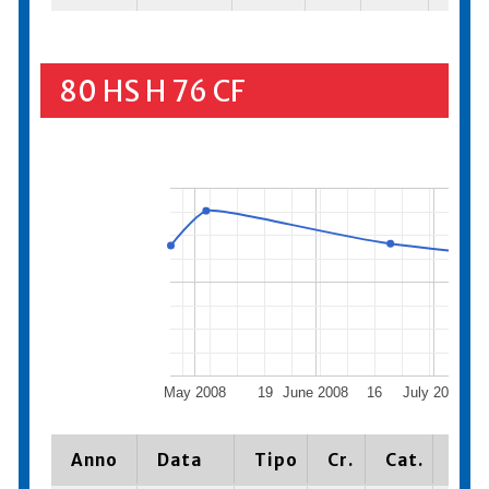
80 HS H 76 CF
May 2008
19
June 2008
16
July 2008
1
Anno
Data
Tipo
Cr.
Cat.
Pia