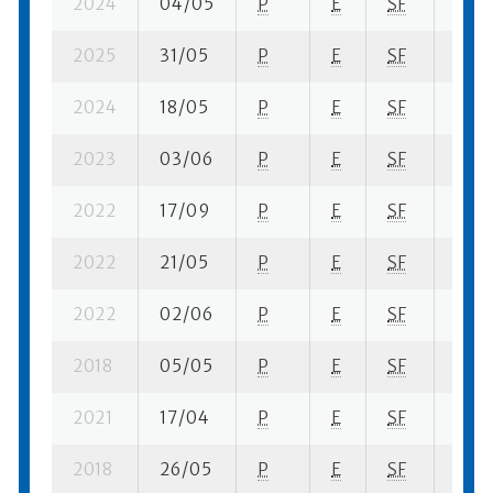
2024
04/05
P
E
SF
1 su-
2025
31/05
P
E
SF
5 se-
2024
18/05
P
E
SF
3 su-
2023
03/06
P
E
SF
1 se-
2022
17/09
P
E
SF
4 se
2022
21/05
P
E
SF
4 se-
2022
02/06
P
E
SF
5 se-
2018
05/05
P
E
SF
1 se-
2021
17/04
P
E
SF
2 su-
2018
26/05
P
E
SF
6 se-