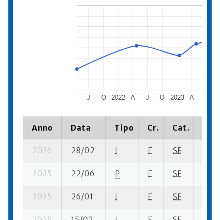
J
O
2022
A
J
O
2023
A
J
Anno
Data
Tipo
Cr.
Cat.
Piaz
2026
28/02
I
E
SF
9 su-
2025
22/06
P
E
SF
7 se-
2025
26/01
I
E
SF
6 se
2025
15/02
I
E
SF
9 se