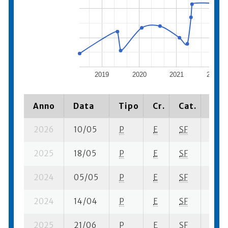
2019
2020
2021
2022
Anno
Data
Tipo
Cr.
Cat.
Piaz
2026
10/05
P
E
SF
7 se-
2025
18/05
P
E
SF
4 se-
2024
05/05
P
E
SF
2 su-
2024
14/04
P
E
SF
1 se-
2025
21/06
P
E
SF
7 se