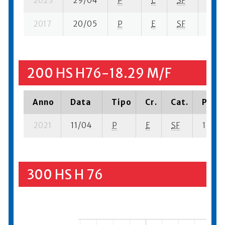
2023
29/04
P
E
SF
1 su-
2017
20/05
P
E
SF
1 se-
200 HS H76-18.29 M/F
Anno
Data
Tipo
Cr.
Cat.
Piazz
2021
11/04
P
E
SF
1 se- 3
300 HS H 76