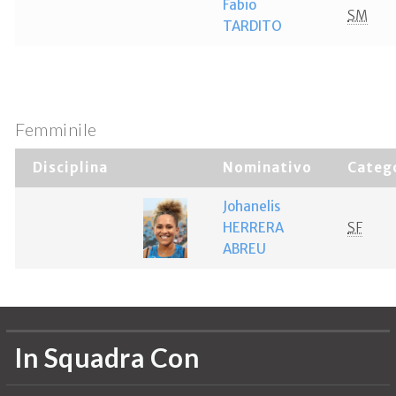
Fabio
SM
TARDITO
Femminile
Disciplina
Nominativo
Categ
Johanelis
HERRERA
SF
ABREU
In Squadra Con