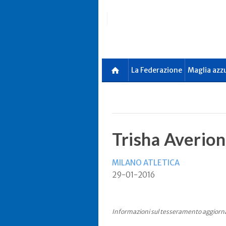
Skip
to
main
content
La Federazione
Maglia azz
Trisha Averion
MILANO ATLETICA
29-01-2016
Informazioni sul tesseramento aggiorn