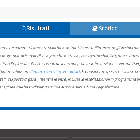
Risultati
Storico
mposte automaticamente sulla base dei dati inseriti all'interno degli archivi na
le graduatorie, quindi, è segno che lo stesso, con ogni probabilità, non è stato an
ati Regionali sul cui territorio ha avuto luogo la manifestazione: eventuali seg
(potete utilizzare
l'elenco con relativi contatti
). Considerato però che solo le pr
ta" (sul posto di gara), mentre le altre, incluse le internazionali in programma a
n ragionevole lasso di tempo prima di procedere ad una segnalazione.