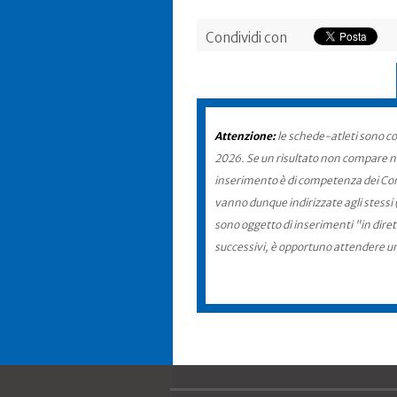
Condividi con
Attenzione:
le schede-atleti sono co
2026. Se un risultato non compare nel
inserimento è di competenza dei Comit
vanno dunque indirizzate agli stessi 
sono oggetto di inserimenti "in diret
successivi, è opportuno attendere u