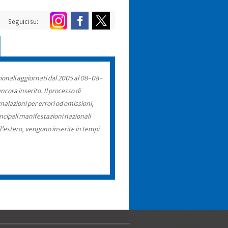
Seguici su:
zionali aggiornati dal 2005 al 08-08-
cora inserito. Il processo di
nalazioni per errori od omissioni,
incipali manifestazioni nazionali
ll'estero, vengono inserite in tempi