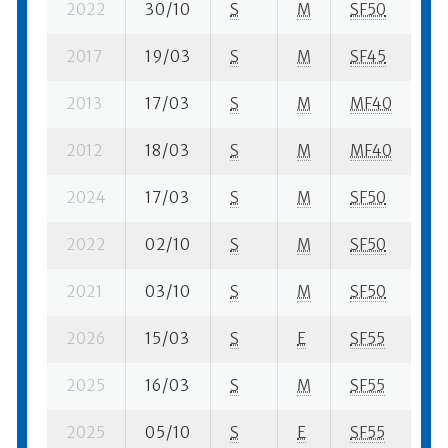
2022
30/10
S
M
SF50
62
2017
19/03
S
M
SF45
83
2013
17/03
S
M
MF40
55
2012
18/03
S
M
MF40
36
2024
17/03
S
M
SF50
72
2022
02/10
S
M
SF50
35
2021
03/10
S
M
SF50
23
2026
15/03
S
E
SF55
65
2025
16/03
S
M
SF55
90
2025
05/10
S
E
SF55
18