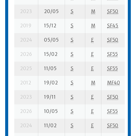
2023
20/05
S
M
SF50
14
2019
15/12
S
M
SF45
16
2024
05/05
S
E
SF50
43
2026
15/02
S
E
SF55
21
2025
11/05
S
E
SF55
50
2012
19/02
S
M
MF40
22
2023
19/11
S
E
SF50
15
2026
10/05
S
E
SF55
63
2024
11/02
S
E
SF50
2