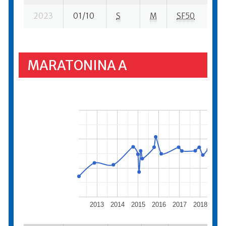
2023
01/10
S
M
SF50
30
MARATONINA A
2013
2014
2015
2016
2017
2018
201