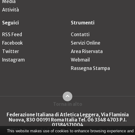
Media
Attività
Seguici
Strumenti
RSS Feed
Contatti
Facebook
Servizi Online
Twitter
Area Riservata
Instagram
Webmail
Rassegna Stampa
Torna in alto
Federazione Italiana di Atletica Leggera, Via Flaminia
Nuova, 830 00191 Roma Italia Tel. 06 3348 4703 P.I.
01384571004
FIDAL Copyright © 2026
Privacy policy
Cookie policy
This website makes use of cookies to enhance browsing experience and