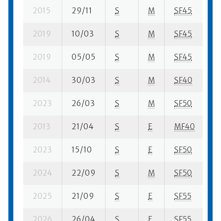
2015
29/11
S
M
SF45
16
2019
10/03
S
M
SF45
60
2019
05/05
S
M
SF45
60
2014
30/03
S
M
SF40
29
2023
26/03
S
M
SF50
38
2013
21/04
S
E
MF40
36
2023
15/10
S
E
SF50
19
2024
22/09
S
M
SF50
15
2025
21/09
S
E
SF55
18
2026
26/04
S
E
SF55
14