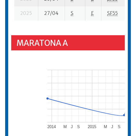
2025
27/04
S
E
SF55
17
MARATONA A
2014
M
J
S
2015
M
J
S
201