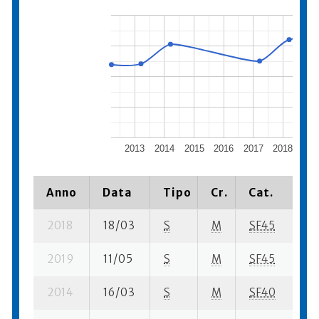
2013
2014
2015
2016
2017
2018
201
Anno
Data
Tipo
Cr.
Cat.
Pi
2018
18/03
S
M
SF45
38
2019
11/05
S
M
SF45
46
2014
16/03
S
M
SF40
39