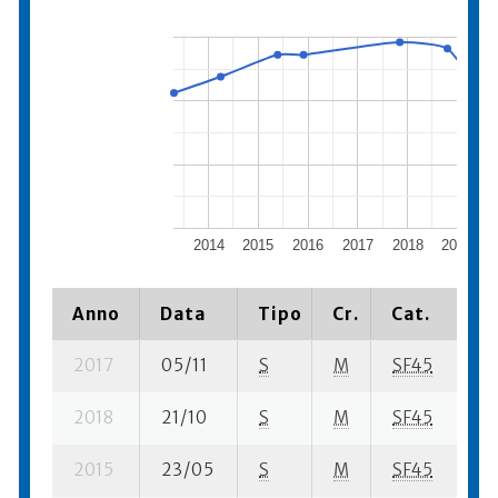
2014
2015
2016
2017
2018
2019
Anno
Data
Tipo
Cr.
Cat.
P
2017
05/11
S
M
SF45
14
2018
21/10
S
M
SF45
16
2015
23/05
S
M
SF45
82