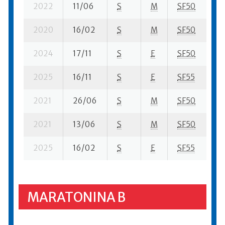
2022
11/06
S
M
SF50
11
2020
16/02
S
M
SF50
39
2024
17/11
S
E
SF50
15
2025
16/11
S
E
SF55
20
2021
26/06
S
M
SF50
12
2021
13/06
S
M
SF50
2
2025
16/02
S
E
SF55
25
MARATONINA B