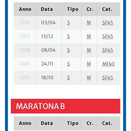
Anno
Data
Tipo
Cr.
Cat.
Pi
2016
03/04
S
M
SF45
73
2015
13/12
S
M
SF45
79
2018
08/04
S
M
SF45
38
2013
24/11
S
M
MF40
21
2015
18/10
S
M
SF45
49
MARATONA B
Anno
Data
Tipo
Cr.
Cat.
Pi