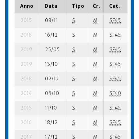
Anno
Data
Tipo
Cr.
Cat.
P
2015
08/11
S
M
SF45
61
2018
16/12
S
M
SF45
93
2019
25/05
S
M
SF45
52
2019
13/10
S
M
SF45
57
2018
02/12
S
M
SF45
38
2014
05/10
S
M
SF40
32
2015
11/10
S
M
SF45
28
2016
18/12
S
M
SF45
11
2017
17/12
S
M
SF45
96