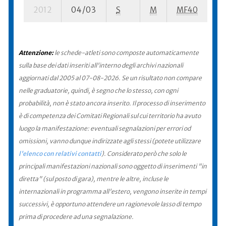
2012
04/03
S
M
MF40
92
Attenzione:
le schede-atleti sono composte automaticamente
sulla base dei dati inseriti all'interno degli archivi nazionali
aggiornati dal 2005 al 07-08-2026. Se un risultato non compare
nelle graduatorie, quindi, è segno che lo stesso, con ogni
probabilità, non è stato ancora inserito. Il processo di inserimento
è di competenza dei Comitati Regionali sul cui territorio ha avuto
luogo la manifestazione: eventuali segnalazioni per errori od
omissioni, vanno dunque indirizzate agli stessi (potete utilizzare
l'elenco con relativi contatti
). Considerato però che solo le
principali manifestazioni nazionali sono oggetto di inserimenti "in
diretta" (sul posto di gara), mentre le altre, incluse le
internazionali in programma all'estero, vengono inserite in tempi
successivi, è opportuno attendere un ragionevole lasso di tempo
prima di procedere ad una segnalazione.