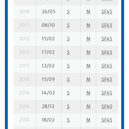
2018
26/05
S
M
SF45
64
2017
08/10
S
M
SF45
65
2015
15/02
S
M
SF45
16
2019
17/02
S
M
SF45
14
2017
12/02
S
M
SF45
16
2018
15/09
S
M
SF45
21
2016
14/02
S
M
SF45
18
2014
28/12
S
M
SF40
65
2018
18/02
S
M
SF45
19