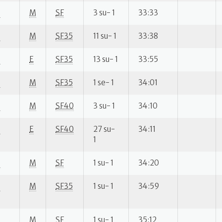
S
M
SF
3 su- 1
33:33
S
M
SF35
11 su- 1
33:38
S
E
SF35
13 su- 1
33:55
S
M
SF35
1 se- 1
34:01
S
M
SF40
3 su- 1
34:10
S
E
SF40
27 su-
34:11
1
S
M
SF
1 su- 1
34:20
S
M
SF35
1 su- 1
34:59
S
M
SF
1 su- 1
35:12