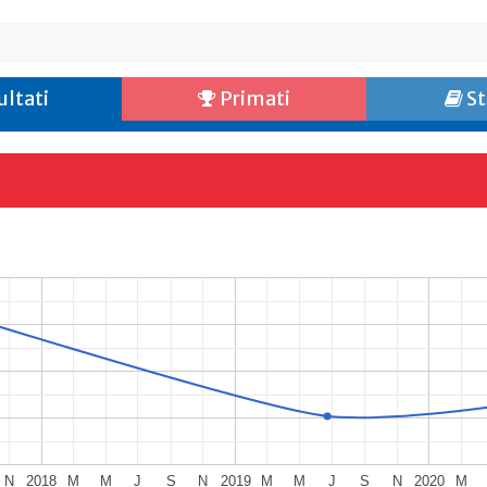
ultati
Primati
St
N
2018
M
M
J
S
N
2019
M
M
J
S
N
2020
M