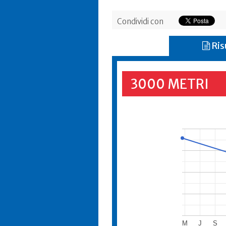
Condividi con
Ris
3000 METRI
M
J
S