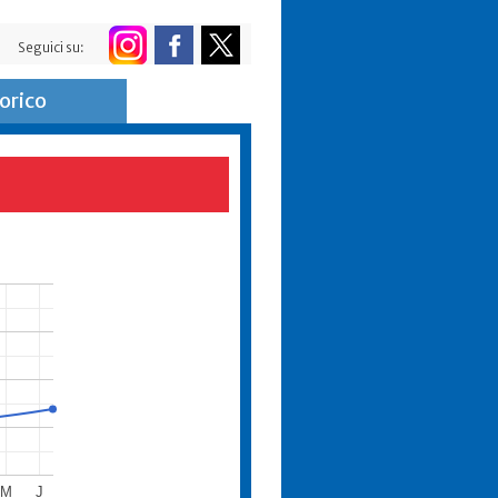
Seguici su:
orico
M
J