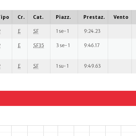
Tipo
Cr.
Cat.
Piazz.
Prestaz.
Vento
P
E
SF
1 se- 1
9:24.23
P
E
SF35
3 se- 1
9:46.17
P
E
SF
1 su- 1
9:49.63