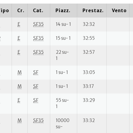
Tipo
Cr.
Cat.
Piazz.
Prestaz.
Vento
S
E
SF35
14 su- 1
32:32
P
E
SF35
15 su- 1
32:55
S
E
SF35
22 su-
32:57
1
S
M
SF
1 su- 1
33:05
S
M
SF
1 su- 1
33:17
S
E
SF
55 su-
33:29
1
S
M
SF35
10000
33:32
su-