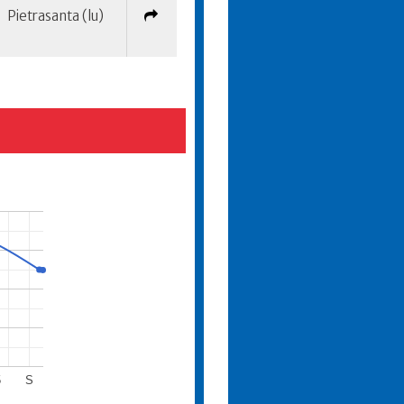
Pietrasanta (lu)
5
S