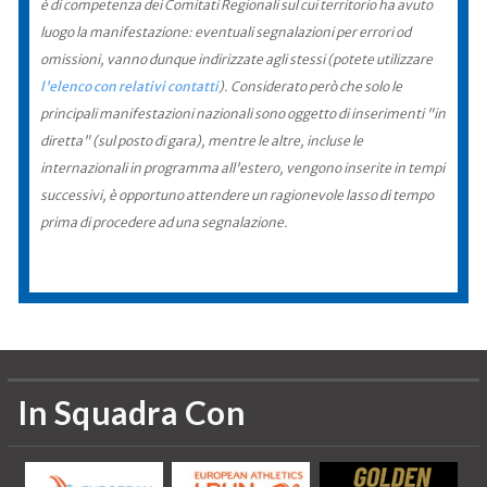
è di competenza dei Comitati Regionali sul cui territorio ha avuto
luogo la manifestazione: eventuali segnalazioni per errori od
omissioni, vanno dunque indirizzate agli stessi (potete utilizzare
l'elenco con relativi contatti
). Considerato però che solo le
principali manifestazioni nazionali sono oggetto di inserimenti "in
diretta" (sul posto di gara), mentre le altre, incluse le
internazionali in programma all'estero, vengono inserite in tempi
successivi, è opportuno attendere un ragionevole lasso di tempo
prima di procedere ad una segnalazione.
In Squadra Con