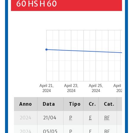
60 HS H 60
April 21,
April 23,
April 25,
April 27,
2024
2024
2024
2024
Anno
Data
Tipo
Cr.
Cat.
Piaz
2024
21/04
P
E
RF
1 se-
2024
05/05
P
E
RF
1 se-