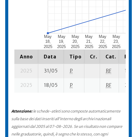
May
May
May
May
May
May
May
18,
19,
20,
21,
22,
23,
24,
2025
2025
2025
2025
2025
2025
2025
Anno
Data
Tipo
Cr.
Cat.
Piaz
2025
31/05
P
RF
16 se
2025
18/05
P
RF
2 se- 
Attenzione:
le schede-atleti sono composte automaticamente
sulla base dei dati inseriti all'interno degli archivi nazionali
aggiornati dal 2005 al 07-08-2026. Se un risultato non compare
nelle graduatorie, quindi, è segno che lo stesso, con ogni