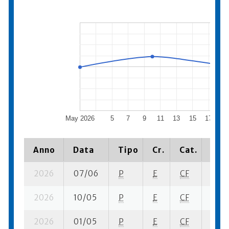
May 2026
5
7
9
11
13
15
17
19
Anno
Data
Tipo
Cr.
Cat.
Piaz
2026
07/06
P
E
CF
1 se-
2026
10/05
P
E
CF
2 se
2026
01/05
P
E
CF
1 se-