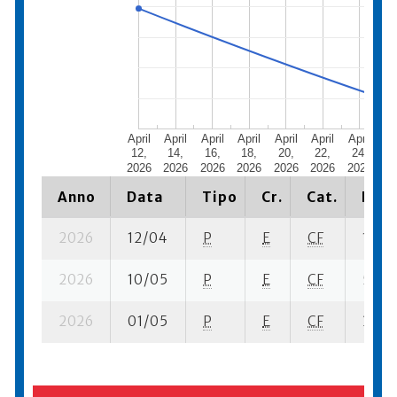
April
April
April
April
April
April
April
Ap
12,
14,
16,
18,
20,
22,
24,
2
2026
2026
2026
2026
2026
2026
2026
20
Anno
Data
Tipo
Cr.
Cat.
Piaz
2026
12/04
P
E
CF
1 se- 
2026
10/05
P
E
CF
5 se-
2026
01/05
P
E
CF
3 se-