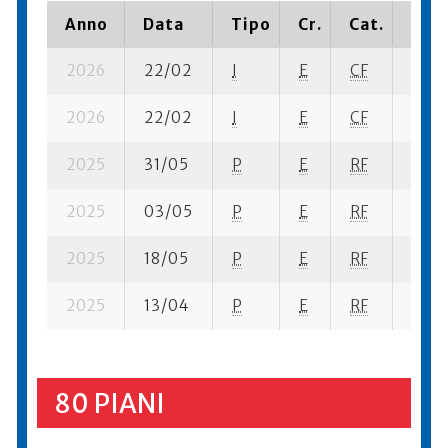
Anno
Data
Tipo
Cr.
Cat.
Piaz
2026
22/02
I
E
CF
2 ba-
2026
22/02
I
E
CF
5 fi- 
2025
31/05
P
E
RF
3 se-
2025
03/05
P
E
RF
1 se-
2025
18/05
P
E
RF
5 se-
2025
13/04
P
E
RF
1 se-
80 PIANI