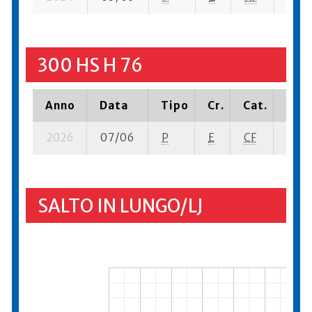
300 HS H 76
Anno
Data
Tipo
Cr.
Cat.
Piaz
2026
07/06
P
E
CF
2 se-
SALTO IN LUNGO/LJ