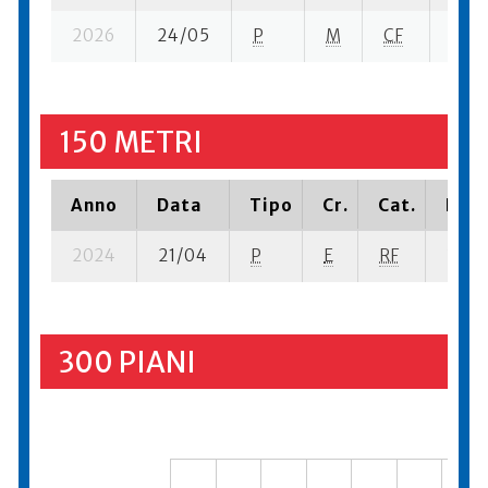
2026
24/05
P
M
CF
6 se
150 METRI
Anno
Data
Tipo
Cr.
Cat.
Piaz
2024
21/04
P
E
RF
3 se-
300 PIANI