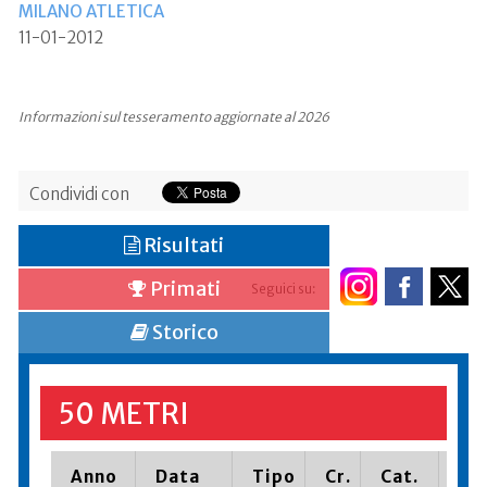
MILANO ATLETICA
11-01-2012
Informazioni sul tesseramento aggiornate al 2026
Condividi con
Risultati
Primati
Seguici su:
Storico
50 METRI
Anno
Data
Tipo
Cr.
Cat.
Pia