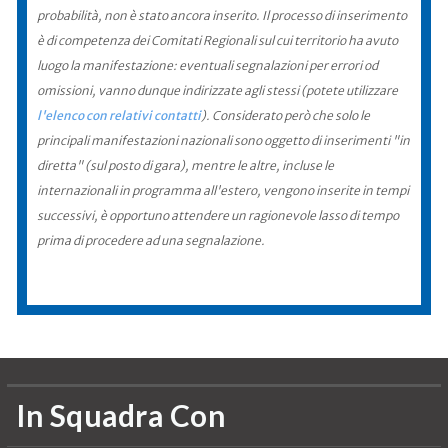
probabilità, non è stato ancora inserito. Il processo di inserimento
è di competenza dei Comitati Regionali sul cui territorio ha avuto
luogo la manifestazione: eventuali segnalazioni per errori od
omissioni, vanno dunque indirizzate agli stessi (potete utilizzare
l'elenco con relativi contatti
). Considerato però che solo le
principali manifestazioni nazionali sono oggetto di inserimenti "in
diretta" (sul posto di gara), mentre le altre, incluse le
internazionali in programma all'estero, vengono inserite in tempi
successivi, è opportuno attendere un ragionevole lasso di tempo
prima di procedere ad una segnalazione.
In Squadra Con