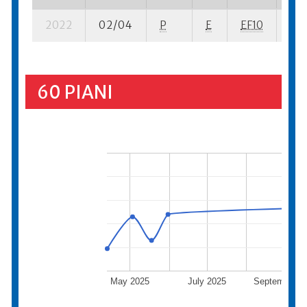
2022
02/04
P
E
EF10
3 s
60 PIANI
May 2025
July 2025
September 2