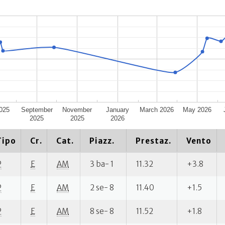
2025
September
November
January
March 2026
May 2026
2025
2025
2026
Tipo
Cr.
Cat.
Piazz.
Prestaz.
Vento
P
E
AM
3 ba- 1
11.32
+3.8
P
E
AM
2 se- 8
11.40
+1.5
P
E
AM
8 se- 8
11.52
+1.8