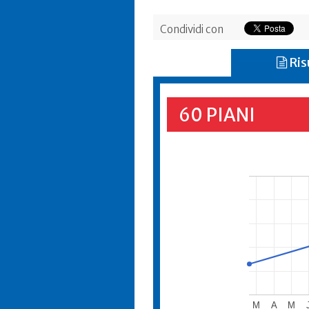
Condividi con
Ris
60 PIANI
M
A
M