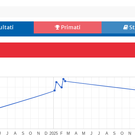
ultati
Primati
St
J
J
A
S
O
N
D
2025
F
M
A
M
J
J
A
S
O
N