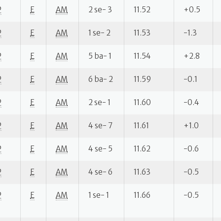
P
E
AM
2 se- 3
11.52
+0.5
P
E
AM
1 se- 2
11.53
-1.3
P
E
AM
5 ba- 1
11.54
+2.8
P
E
AM
6 ba- 2
11.59
-0.1
P
E
AM
2 se- 1
11.60
-0.4
P
E
AM
4 se- 7
11.61
+1.0
P
E
AM
4 se- 5
11.62
-0.6
P
E
AM
4 se- 6
11.63
-0.5
P
E
AM
1 se- 1
11.66
-0.5