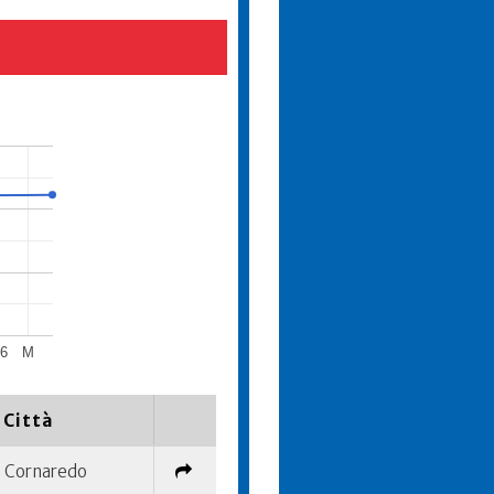
26
M
Città
Cornaredo