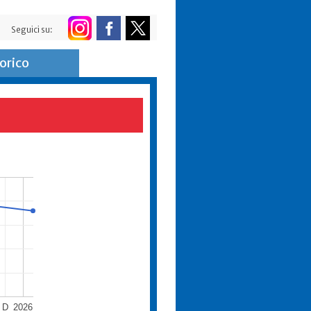
Seguici su:
orico
D
2026