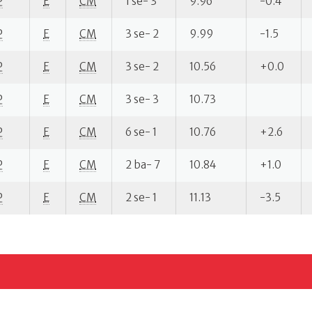
P
E
CM
1 se- 3
9.96
-0.4
P
E
CM
3 se- 2
9.99
-1.5
P
E
CM
3 se- 2
10.56
+0.0
P
E
CM
3 se- 3
10.73
P
E
CM
6 se- 1
10.76
+2.6
P
E
CM
2 ba- 7
10.84
+1.0
P
E
CM
2 se- 1
11.13
-3.5