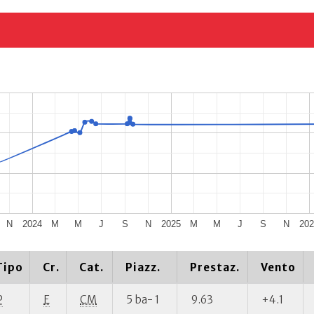
N
2024
M
M
J
S
N
2025
M
M
J
S
N
20
Tipo
Cr.
Cat.
Piazz.
Prestaz.
Vento
P
E
CM
5 ba- 1
9.63
+4.1