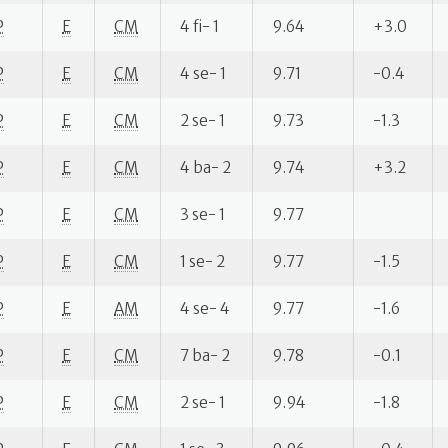
P
E
CM
4 fi- 1
9.64
+3.0
P
E
CM
4 se- 1
9.71
-0.4
P
E
CM
2 se- 1
9.73
-1.3
P
E
CM
4 ba- 2
9.74
+3.2
P
E
CM
3 se- 1
9.77
P
E
CM
1 se- 2
9.77
-1.5
P
E
AM
4 se- 4
9.77
-1.6
P
E
CM
7 ba- 2
9.78
-0.1
P
E
CM
2 se- 1
9.94
-1.8