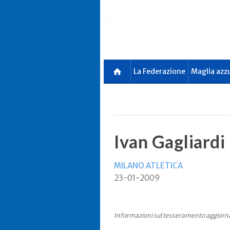
Skip
to
main
content
La Federazione
Maglia azz
Ivan Gagliardi
MILANO ATLETICA
23-01-2009
Informazioni sul tesseramento aggiorn