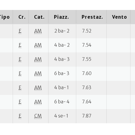
Tipo
Cr.
Cat.
Piazz.
Prestaz.
Vento
E
AM
2 ba- 2
7.52
E
AM
4 ba- 2
7.54
E
AM
4 ba- 3
7.55
E
AM
6 ba- 3
7.60
E
AM
4 ba- 1
7.63
E
AM
6 ba- 4
7.64
E
CM
4 se- 1
7.87