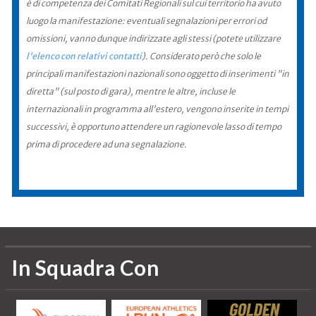
è di competenza dei Comitati Regionali sul cui territorio ha avuto
luogo la manifestazione: eventuali segnalazioni per errori od
omissioni, vanno dunque indirizzate agli stessi (potete utilizzare
l'elenco con relativi contatti
). Considerato però che solo le
principali manifestazioni nazionali sono oggetto di inserimenti "in
diretta" (sul posto di gara), mentre le altre, incluse le
internazionali in programma all'estero, vengono inserite in tempi
successivi, è opportuno attendere un ragionevole lasso di tempo
prima di procedere ad una segnalazione.
In Squadra Con