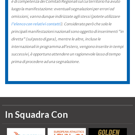
è di competenza dei Comitati Regionali sul cui territorio ha avuto
luogo la manifestazione: eventuali segnalazioni per errori od
omissioni, vanno dunque indirizzate agli stessi (potete utilizzare
l'elenco con relativi contatti
). Considerato però che solo le
principali manifestazioni nazionali sono oggetto di inserimenti "in
diretta" (sul posto di gara), mentre le altre, incluse le
internazionali in programma all'estero, vengono inserite in tempi
successivi, è opportuno attendere un ragionevole lasso di tempo
prima di procedere ad una segnalazione.
In Squadra Con