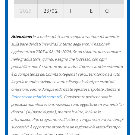
2025
23/02
I
E
CF
6 ba-
Attenzione:
le schede-atleti sono composte automaticamente
sulla base dei dati inseriti all'interno degli archivi nazionali
aggiornati dal 2005 al 08-08-2026. Se un risultato non compare
nelle graduatorie, quindi, è segno che lo stesso, con ogni
probabilità, non è stato ancora inserito. Il processo di inserimento
è di competenza dei Comitati Regionali sul cui territorio ha avuto
luogo la manifestazione: eventuali segnalazioni per errori od
omissioni, vanno dunque indirizzate agli stessi (potete utilizzare
l'elenco con relativi contatti
). Considerato però che solo le
principali manifestazioni nazionali sono oggetto di inserimenti "in
diretta" (sul posto di gara), mentre le altre, incluse le
internazionali in programma all'estero, vengono inserite in tempi
successivi, è opportuno attendere un ragionevole lasso di tempo
prima di procedere ad una segnalazione.