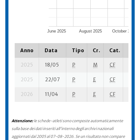
June 2025
August 2025
October 2025
Anno
Data
Tipo
Cr.
Cat.
Piaz
2025
18/05
P
M
CF
3 su-
2025
22/07
P
E
CF
8 se-
2026
11/04
P
E
CF
9 su-
Attenzione:
le schede-atleti sono composte automaticamente
sulla base dei dati inseriti all'interno degli archivi nazionali
aggiornati dal 2005 al 07-08-2026. Se un risultato non compare