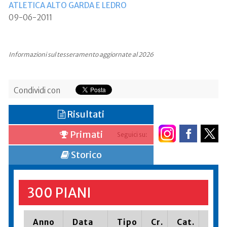
ATLETICA ALTO GARDA E LEDRO
09-06-2011
Informazioni sul tesseramento aggiornate al 2026
Condividi con
Risultati
Primati
Seguici su:
Storico
300 PIANI
Anno
Data
Tipo
Cr.
Cat.
Piaz