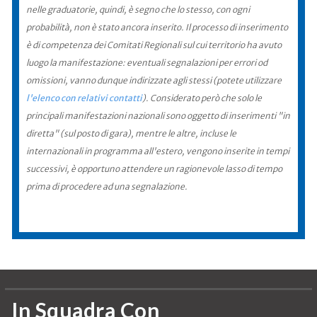
nelle graduatorie, quindi, è segno che lo stesso, con ogni
probabilità, non è stato ancora inserito. Il processo di inserimento
è di competenza dei Comitati Regionali sul cui territorio ha avuto
luogo la manifestazione: eventuali segnalazioni per errori od
omissioni, vanno dunque indirizzate agli stessi (potete utilizzare
l'elenco con relativi contatti
). Considerato però che solo le
principali manifestazioni nazionali sono oggetto di inserimenti "in
diretta" (sul posto di gara), mentre le altre, incluse le
internazionali in programma all'estero, vengono inserite in tempi
successivi, è opportuno attendere un ragionevole lasso di tempo
prima di procedere ad una segnalazione.
In Squadra Con