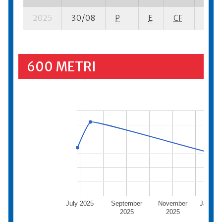
2025
30/08
P
E
CF
1 se-
600 METRI
July 2025
September
November
Januar
2025
2025