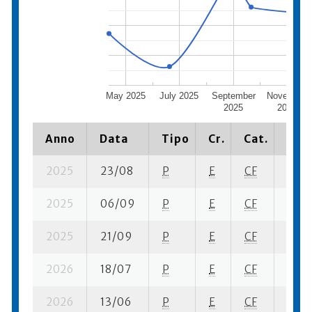
May 2025
July 2025
September
November
2025
2025
Anno
Data
Tipo
Cr.
Cat.
Piaz
2025
23/08
P
E
CF
4 su-
2025
06/09
P
E
CF
2 su-
2025
21/09
P
E
CF
5 su-
2026
18/07
P
E
CF
2 su-
2026
13/06
P
E
CF
8 se-