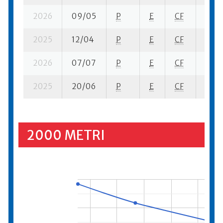
2026
09/05
P
E
CF
6 se-
2025
12/04
P
E
CF
1 se-
2026
07/07
P
E
CF
13 se
2025
20/06
P
E
CF
4 se-
2000 METRI