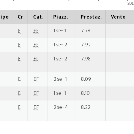
201
ipo
Cr.
Cat.
Piazz.
Prestaz.
Vento
P
E
EF
1 se- 1
7.78
P
E
EF
1 se- 2
7.92
P
E
EF
1 se- 2
7.98
P
E
EF
2 se- 1
8.09
P
E
EF
1 se- 1
8.10
P
E
EF
2 se- 4
8.22