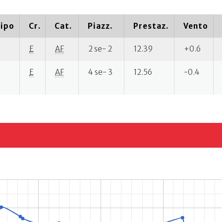
ipo
Cr.
Cat.
Piazz.
Prestaz.
Vento
E
AF
2 se- 2
12.39
+0.6
E
AF
4 se- 3
12.56
-0.4