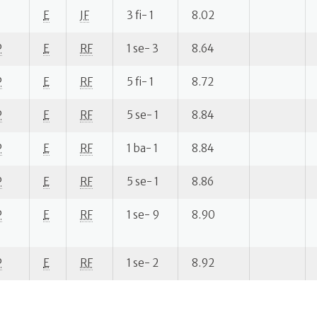
E
JF
3 fi- 1
8.02
P
E
RF
1 se- 3
8.64
P
E
RF
5 fi- 1
8.72
P
E
RF
5 se- 1
8.84
P
E
RF
1 ba- 1
8.84
P
E
RF
5 se- 1
8.86
P
E
RF
1 se- 9
8.90
P
E
RF
1 se- 2
8.92