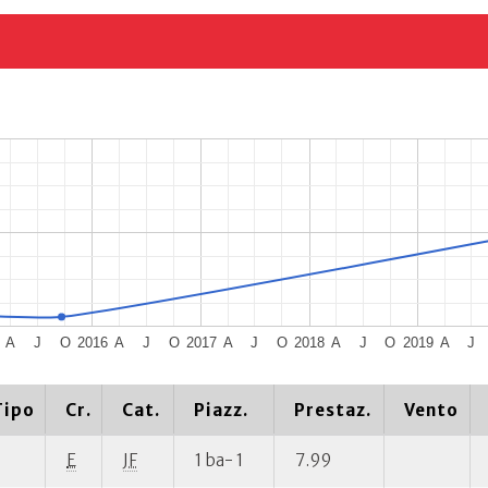
A
J
O
2016
A
J
O
2017
A
J
O
2018
A
J
O
2019
A
J
Tipo
Cr.
Cat.
Piazz.
Prestaz.
Vento
E
JF
1 ba- 1
7.99