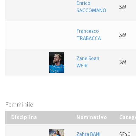
Enrico
SM
SACCOMANO
Francesco
SM
TRABACCA
Zane Sean
SM
WEIR
Femminile
Disciplina
Nominativo
Categ
Zahra BANI
SF40