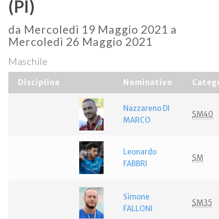
(PI)
da Mercoledì 19 Maggio 2021 a
Mercoledì 26 Maggio 2021
Maschile
Disciplina
Nominativo
Categ
Nazzareno DI
SM40
MARCO
Leonardo
SM
FABBRI
Simone
SM35
FALLONI