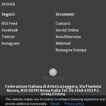
Attività
Seguici
Strumenti
RSS Feed
Contatti
Facebook
Servizi Online
Twitter
Area Riservata
Instagram
Webmail
Rassegna Stampa
Torna in alto
Federazione Italiana di Atletica Leggera, Via Flaminia
Nuova, 830 00191 Roma Italia Tel. 06 3348 4703 P.I.
01384571004
FIDAL Copyright © 2026
Privacy policy
Cookie policy
This website makes use of cookies to enhance browsing experience and
provide additional functionality.
Details
Privacy policy