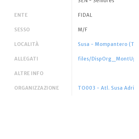
SEN - Seniores
ENTE
FIDAL
SESSO
M/F
LOCALITÀ
Susa - Mompantero (TO
ALLEGATI
files/DispOrg_MontUph
ALTRE INFO
ORGANIZZAZIONE
TO003 - Atl. Susa Adria