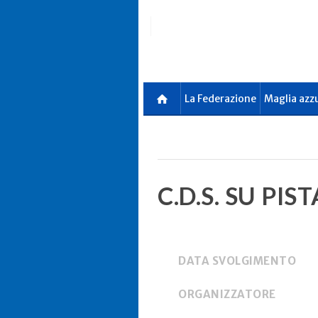
Skip
to
main
content
La Federazione
Maglia azz
C.D.S. SU PIST
DATA SVOLGIMENTO
ORGANIZZATORE