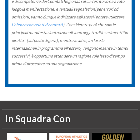
è di competenza dei Comitati Regionali sul cui territorio ha avuto
luogo la manifestazione: eventuali segnalazioni per errori od
omissioni, vanno dunque indirizzate agli stessi (potete utilizzare
l'elenco con relativi contatti
). Considerato però che solo le
principali manifestazioni nazionali sono oggetto di inserimenti "in
diretta" (sul posto di gara), mentre le altre, incluse le
internazionali in programma all'estero, vengono inserite in tempi
successivi, è opportuno attendere un ragionevole lasso di tempo
prima di procedere ad una segnalazione.
In Squadra Con