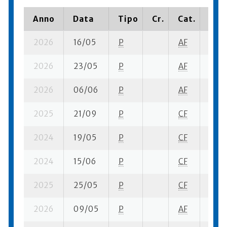
Anno
Data
Tipo
Cr.
Cat.
Piaz
2026
16/05
P
AF
3 se-
2026
23/05
P
AF
3 su-
2026
06/06
P
AF
3 su-
2025
21/09
P
CF
10 su
2024
19/05
P
CF
5 su-
2024
15/06
P
CF
4 se
2025
25/05
P
CF
7 se
2026
09/05
P
AF
1 su-