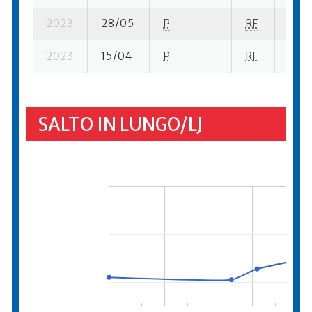
2023
28/05
P
RF
8 su-
2023
15/04
P
RF
5 su-
SALTO IN LUNGO/LJ