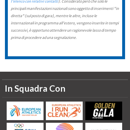
l'elenco con relativi contatti
). Considerato però che solo le
principali manifestazioni nazionali sono oggetto di inserimenti "in
diretta" (sul posto di gara), mentre le altre, incluse le
internazionali in programma all'estero, vengono inserite in tempi
successivi, è opportuno attendere un ragionevole lasso di tempo
prima di procedere ad una segnalazione.
In Squadra Con