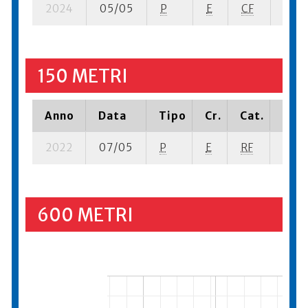
2024
05/05
P
E
CF
3 se-
150 METRI
Anno
Data
Tipo
Cr.
Cat.
Piaz
2022
07/05
P
E
RF
3 se-
600 METRI