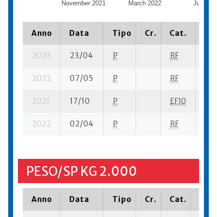
November 2021
March 2022
July 20
Anno
Data
Tipo
Cr.
Cat.
Pia
2023
23/04
P
RF
12 
2022
07/05
P
RF
8 s
2021
17/10
P
EF10
4 s
2022
02/04
P
RF
18 
PESO/SP KG 2.000
Anno
Data
Tipo
Cr.
Cat.
Piaz