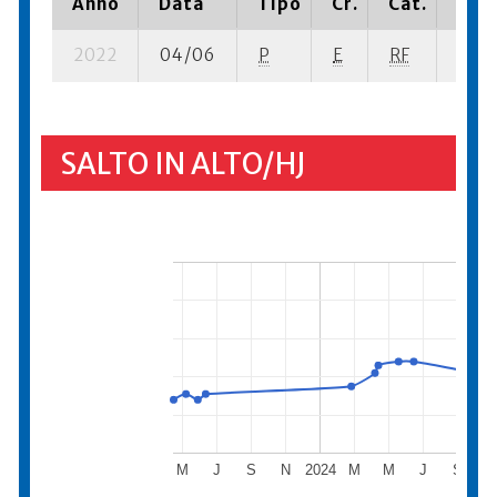
Anno
Data
Tipo
Cr.
Cat.
Piaz
2022
04/06
P
E
RF
4 se-
SALTO IN ALTO/HJ
M
J
S
N
2024
M
M
J
S
N