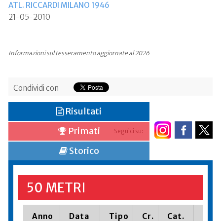
ATL. RICCARDI MILANO 1946
21-05-2010
Informazioni sul tesseramento aggiornate al 2026
Condividi con
Risultati
Primati
Seguici su:
Storico
50 METRI
Anno
Data
Tipo
Cr.
Cat.
Piaz