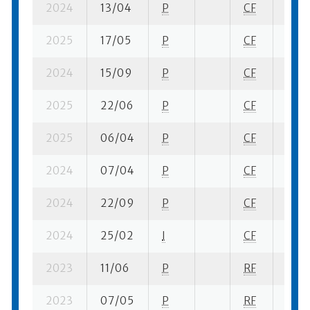
2024
13/04
P
CF
6 su-
2025
17/05
P
CF
5 su-
2024
15/09
P
CF
5 su-
2025
22/06
P
CF
3 su-
2025
06/04
P
CF
4 su-
2024
07/04
P
CF
2 su-
2024
22/09
P
CF
10 s
2024
25/02
I
CF
15 su
2023
11/06
P
RF
9 su-
2023
07/05
P
RF
8 su-