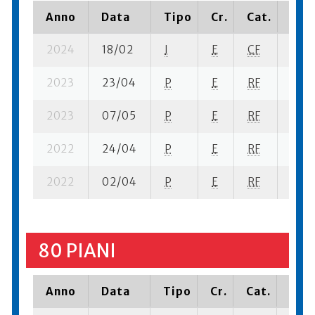
Anno
Data
Tipo
Cr.
Cat.
Piaz
2024
18/02
I
E
CF
4 se-
2023
23/04
P
E
RF
3 se
2023
07/05
P
E
RF
4 se
2022
24/04
P
E
RF
4 ba
2022
02/04
P
E
RF
4 se-
80 PIANI
Anno
Data
Tipo
Cr.
Cat.
Piaz