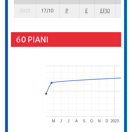
2021
17/10
P
E
EF10
1 se- 
60 PIANI
M
J
J
A
S
O
N
D
2023
F
M