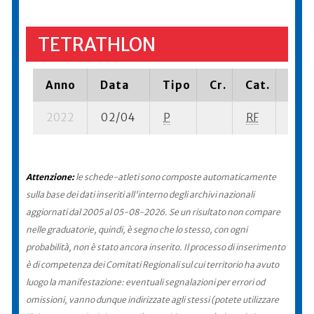
TETRATHLON
Anno
Data
Tipo
Cr.
Cat.
Piaz
2022
02/04
P
RF
159 s
Attenzione:
le schede-atleti sono composte automaticamente
sulla base dei dati inseriti all'interno degli archivi nazionali
aggiornati dal 2005 al 05-08-2026. Se un risultato non compare
nelle graduatorie, quindi, è segno che lo stesso, con ogni
probabilità, non è stato ancora inserito. Il processo di inserimento
è di competenza dei Comitati Regionali sul cui territorio ha avuto
luogo la manifestazione: eventuali segnalazioni per errori od
omissioni, vanno dunque indirizzate agli stessi (potete utilizzare