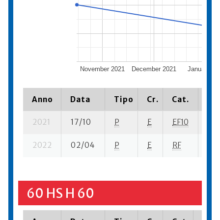
November 2021
December 2021
January 20
Anno
Data
Tipo
Cr.
Cat.
Pia
2021
17/10
P
E
EF10
3 s
2022
02/04
P
E
RF
12 
60 HS H 60