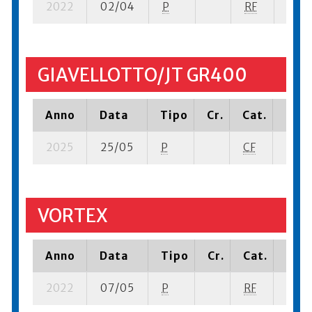
2022
02/04
P
RF
22 s
GIAVELLOTTO/JT GR400
Anno
Data
Tipo
Cr.
Cat.
Piaz
2025
25/05
P
CF
12 se
VORTEX
Anno
Data
Tipo
Cr.
Cat.
Piaz
2022
07/05
P
RF
8 se-