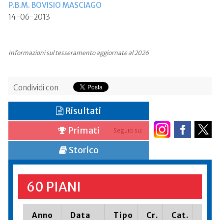
P.B.M. BOVISIO MASCIAGO
14-06-2013
Informazioni sul tesseramento aggiornate al 2026
Condividi con
Risultati
Primati
Seguici su:
Storico
60 PIANI
Anno
Data
Tipo
Cr.
Cat.
Piaz