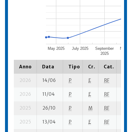
May 2025
July 2025
September
Novem
2025
202
Anno
Data
Tipo
Cr.
Cat.
Piaz
2026
14/06
P
E
RF
1 su-
2026
11/04
P
E
RF
1 su-
2025
26/10
P
M
RF
2 su-
2025
13/04
P
E
RF
2 su-