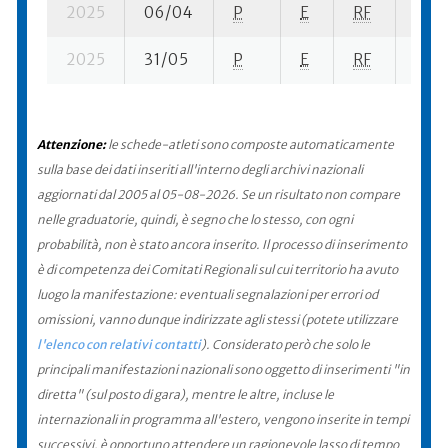
2025
06/04
P
E
RF
1 su-
2025
31/05
P
E
RF
1 su-
Attenzione:
le schede-atleti sono composte automaticamente
sulla base dei dati inseriti all'interno degli archivi nazionali
aggiornati dal 2005 al 05-08-2026. Se un risultato non compare
nelle graduatorie, quindi, è segno che lo stesso, con ogni
probabilità, non è stato ancora inserito. Il processo di inserimento
è di competenza dei Comitati Regionali sul cui territorio ha avuto
luogo la manifestazione: eventuali segnalazioni per errori od
omissioni, vanno dunque indirizzate agli stessi (potete utilizzare
l'elenco con relativi contatti
). Considerato però che solo le
principali manifestazioni nazionali sono oggetto di inserimenti "in
diretta" (sul posto di gara), mentre le altre, incluse le
internazionali in programma all'estero, vengono inserite in tempi
successivi, è opportuno attendere un ragionevole lasso di tempo