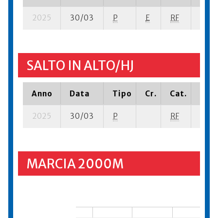
2025
30/03
P
E
RF
3 se-
SALTO IN ALTO/HJ
Anno
Data
Tipo
Cr.
Cat.
Piaz
2025
30/03
P
RF
16 su
MARCIA 2000M