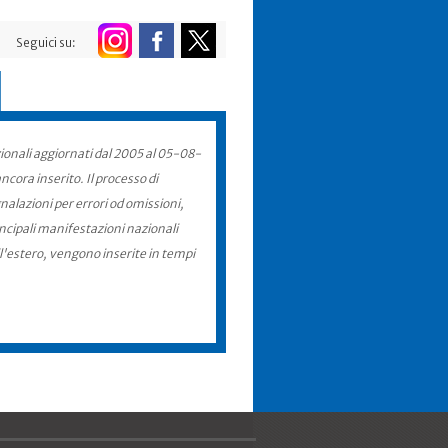
Seguici su:
zionali aggiornati dal 2005 al 05-08-
cora inserito. Il processo di
nalazioni per errori od omissioni,
incipali manifestazioni nazionali
ll'estero, vengono inserite in tempi