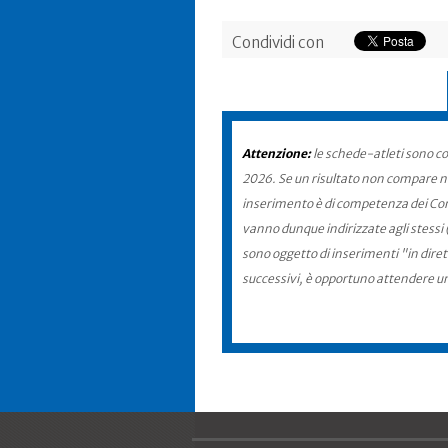
Condividi con
Attenzione:
le schede-atleti sono co
2026. Se un risultato non compare nel
inserimento è di competenza dei Comit
vanno dunque indirizzate agli stessi 
sono oggetto di inserimenti "in diret
successivi, è opportuno attendere u