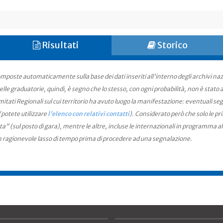
Risultati
Storico
mposte automaticamente sulla base dei dati inseriti all'interno degli archivi na
le graduatorie, quindi, è segno che lo stesso, con ogni probabilità, non è stato an
ati Regionali sul cui territorio ha avuto luogo la manifestazione: eventuali seg
(potete utilizzare
l'elenco con relativi contatti
). Considerato però che solo le pr
ta" (sul posto di gara), mentre le altre, incluse le internazionali in programma a
n ragionevole lasso di tempo prima di procedere ad una segnalazione.