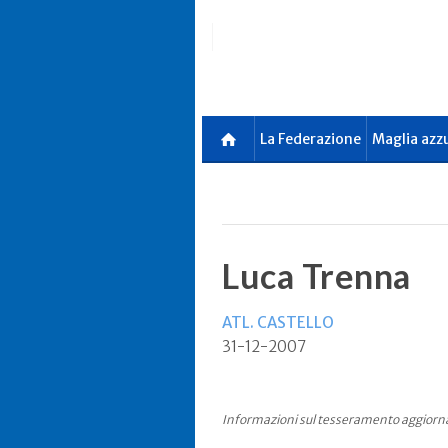
Skip
to
main
content
La Federazione
Maglia azz
Luca Trenna
ATL. CASTELLO
31-12-2007
Informazioni sul tesseramento aggiorna