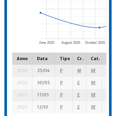
June 2025
August 2025
October 2025
De
Anno
Data
Tipo
Cr.
Cat.
Piaz
2026
25/04
P
M
RF
2 su-
2026
30/05
P
E
RF
10 s
2025
17/05
P
E
RF
9 se
2025
12/10
P
E
RF
5 su-