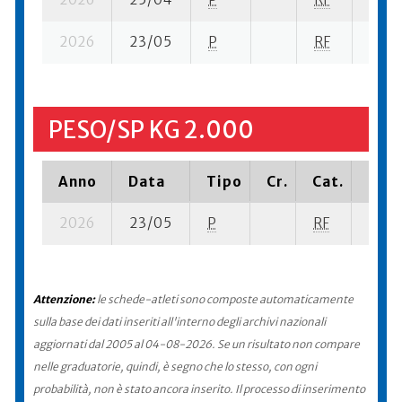
2026
23/05
P
RF
17 su
PESO/SP KG 2.000
Anno
Data
Tipo
Cr.
Cat.
Piaz
2026
23/05
P
RF
14 su
Attenzione:
le schede-atleti sono composte automaticamente
sulla base dei dati inseriti all'interno degli archivi nazionali
aggiornati dal 2005 al 04-08-2026. Se un risultato non compare
nelle graduatorie, quindi, è segno che lo stesso, con ogni
probabilità, non è stato ancora inserito. Il processo di inserimento