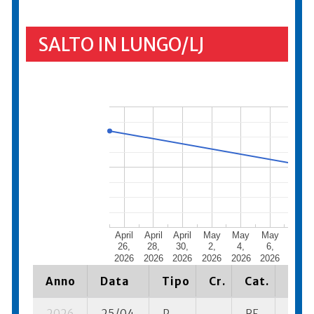
SALTO IN LUNGO/LJ
April
April
April
May
May
May
May
26,
28,
30,
2,
4,
6,
8,
2026
2026
2026
2026
2026
2026
2026
Anno
Data
Tipo
Cr.
Cat.
Piaz
2026
25/04
P
RF
17 su