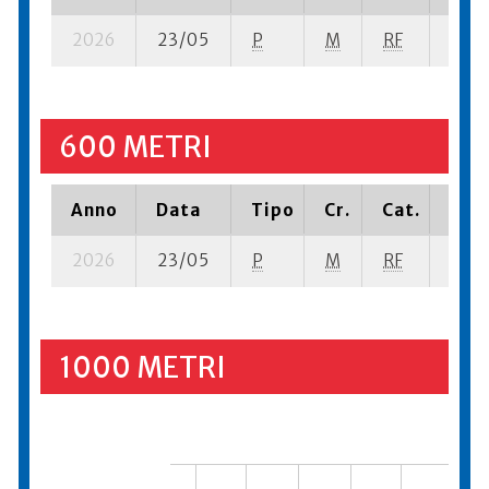
2026
23/05
P
M
RF
2 se-
600 METRI
Anno
Data
Tipo
Cr.
Cat.
Piaz
2026
23/05
P
M
RF
3 se-
1000 METRI