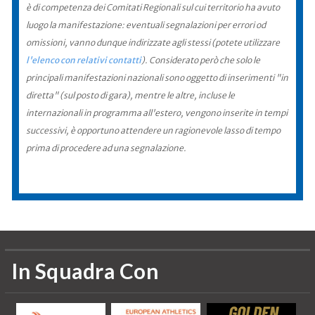
è di competenza dei Comitati Regionali sul cui territorio ha avuto
luogo la manifestazione: eventuali segnalazioni per errori od
omissioni, vanno dunque indirizzate agli stessi (potete utilizzare
l'elenco con relativi contatti
). Considerato però che solo le
principali manifestazioni nazionali sono oggetto di inserimenti "in
diretta" (sul posto di gara), mentre le altre, incluse le
internazionali in programma all'estero, vengono inserite in tempi
successivi, è opportuno attendere un ragionevole lasso di tempo
prima di procedere ad una segnalazione.
In Squadra Con