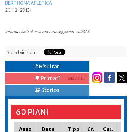
DERTHONA ATLETICA
20-12-2013
Informazioni sul tesseramento aggiornate al 2026
Condividi con
Risultati
Primati
Seguici su:
Storico
60 PIANI
Anno
Data
Tipo
Cr.
Cat.
Piaz