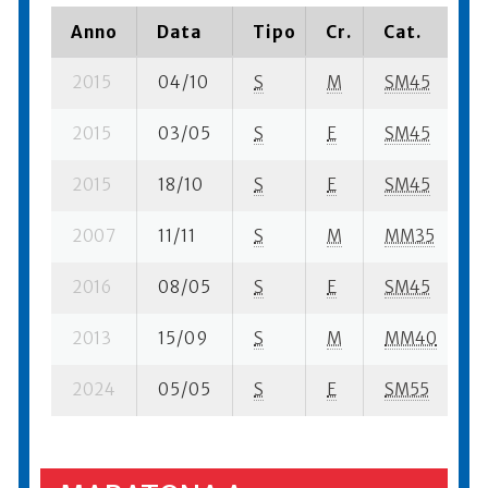
Anno
Data
Tipo
Cr.
Cat.
P
2015
04/10
S
M
SM45
1
2015
03/05
S
E
SM45
7
2015
18/10
S
E
SM45
2
2007
11/11
S
M
MM35
2
2016
08/05
S
E
SM45
1
2013
15/09
S
M
MM40
5
2024
05/05
S
E
SM55
7