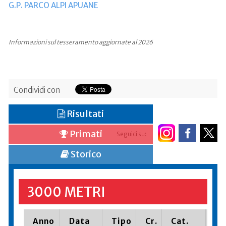
G.P. PARCO ALPI APUANE
Informazioni sul tesseramento aggiornate al 2026
Condividi con
Risultati
Primati
Seguici su:
Storico
3000 METRI
Anno
Data
Tipo
Cr.
Cat.
Pi