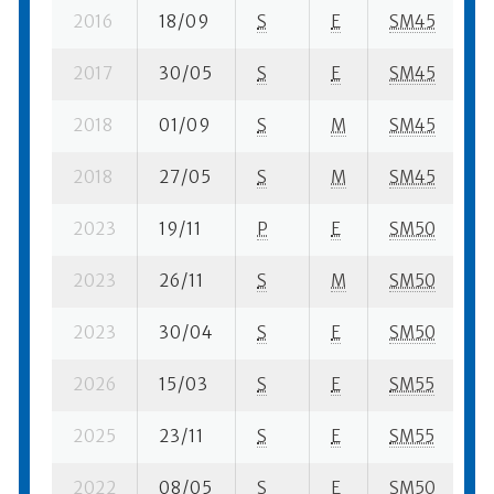
2016
18/09
S
E
SM45
13
2017
30/05
S
E
SM45
8 
2018
01/09
S
M
SM45
79
2018
27/05
S
M
SM45
5 
2023
19/11
P
E
SM50
49
2023
26/11
S
M
SM50
36
2023
30/04
S
E
SM50
5 
2026
15/03
S
E
SM55
33
2025
23/11
S
E
SM55
44
2022
08/05
S
E
SM50
17