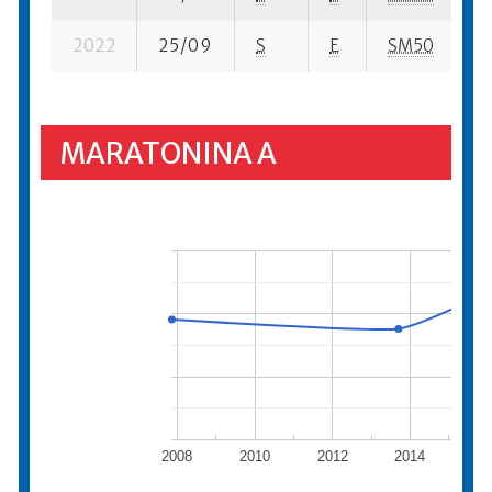
2022
25/09
S
E
SM50
36
MARATONINA A
2008
2010
2012
2014
20