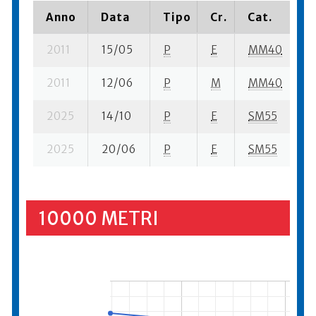
Anno
Data
Tipo
Cr.
Cat.
P
2011
15/05
P
E
MM40
5
2011
12/06
P
M
MM40
1
2025
14/10
P
E
SM55
1
2025
20/06
P
E
SM55
2
10000 METRI