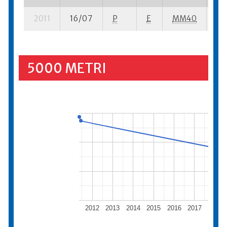
2011
16/07
P
E
MM40
1 s
5000 METRI
2012
2013
2014
2015
2016
2017
2018