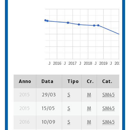
J
2016
J
2017
J
2018
J
2019
J
2020
J
Anno
Data
Tipo
Cr.
Cat.
P
2015
29/03
S
M
SM45
2 
2015
15/05
S
M
SM45
3 
2016
10/09
S
M
SM45
64