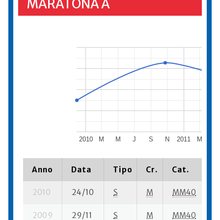
MARATONA A
2010
M
M
J
S
N
2011
M
M
Anno
Data
Tipo
Cr.
Cat.
P
2010
24/10
S
M
MM40
8
2009
29/11
S
M
MM40
3