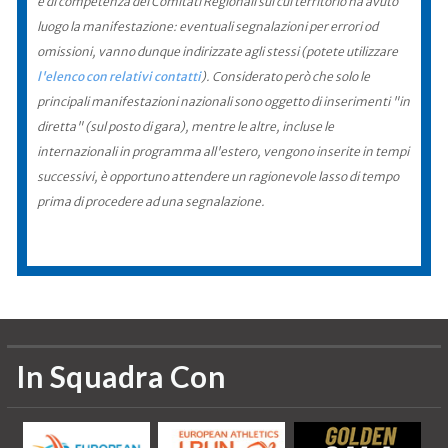
è di competenza dei Comitati Regionali sul cui territorio ha avuto
luogo la manifestazione: eventuali segnalazioni per errori od
omissioni, vanno dunque indirizzate agli stessi (potete utilizzare
l'elenco con relativi contatti
). Considerato però che solo le
principali manifestazioni nazionali sono oggetto di inserimenti "in
diretta" (sul posto di gara), mentre le altre, incluse le
internazionali in programma all'estero, vengono inserite in tempi
successivi, è opportuno attendere un ragionevole lasso di tempo
prima di procedere ad una segnalazione.
In Squadra Con