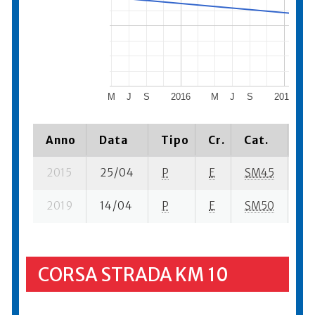
M
J
S
2016
M
J
S
2017
Anno
Data
Tipo
Cr.
Cat.
Pi
2015
25/04
P
E
SM45
4 
2019
14/04
P
E
SM50
2 
CORSA STRADA KM 10