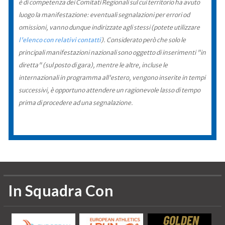
è di competenza dei Comitati Regionali sul cui territorio ha avuto
luogo la manifestazione: eventuali segnalazioni per errori od
omissioni, vanno dunque indirizzate agli stessi (potete utilizzare
l'elenco con relativi contatti
). Considerato però che solo le
principali manifestazioni nazionali sono oggetto di inserimenti "in
diretta" (sul posto di gara), mentre le altre, incluse le
internazionali in programma all'estero, vengono inserite in tempi
successivi, è opportuno attendere un ragionevole lasso di tempo
prima di procedere ad una segnalazione.
In Squadra Con