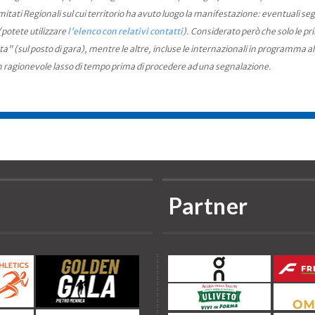
ati Regionali sul cui territorio ha avuto luogo la manifestazione: eventuali seg
(potete utilizzare
l'elenco con relativi contatti
). Considerato però che solo le pr
ta" (sul posto di gara), mentre le altre, incluse le internazionali in programma a
n ragionevole lasso di tempo prima di procedere ad una segnalazione.
Partner