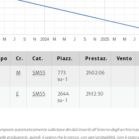
M
J
S
N
2024
M
M
J
S
N
2025
M
M
J
ipo
Cr.
Cat.
Piazz.
Prestaz.
Vento
M
SM55
773
2h02:06
su- 1
E
SM55
2644
2h12:30
su- 1
mposte automaticamente sulla base dei dati inseriti all'interno degli archivi na
le graduatorie, quindi, è segno che lo stesso, con ogni probabilità, non è stato an