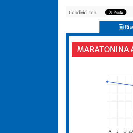
Condividi con
Ris
MARATONINA 
A
J
O
20