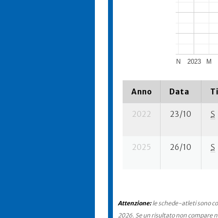
N
2023
M
Anno
Data
T
2022
23/10
S
2025
26/10
S
Attenzione:
le schede-atleti sono co
2026. Se un risultato non compare nel