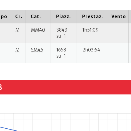
ipo
Cr.
Cat.
Piazz.
Prestaz.
Vento
M
MM40
3843
1h51:09
su- 1
M
SM45
1658
2h03:54
su- 1
B