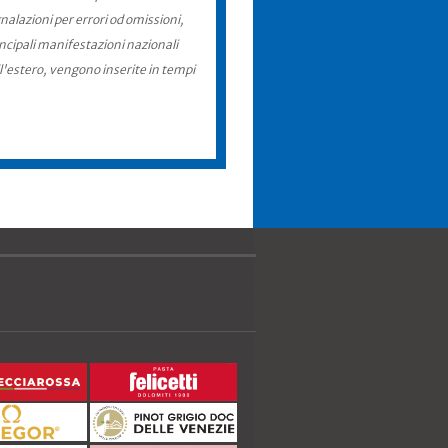
nalazioni per errori od omissioni,
incipali manifestazioni nazionali
ll'estero, vengono inserite in tempi