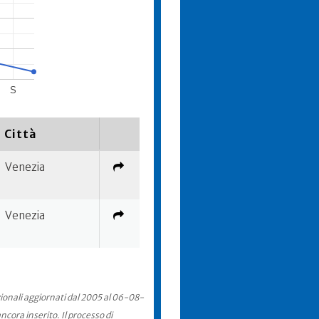
S
Città
Venezia
Venezia
zionali aggiornati dal 2005 al 06-08-
cora inserito. Il processo di