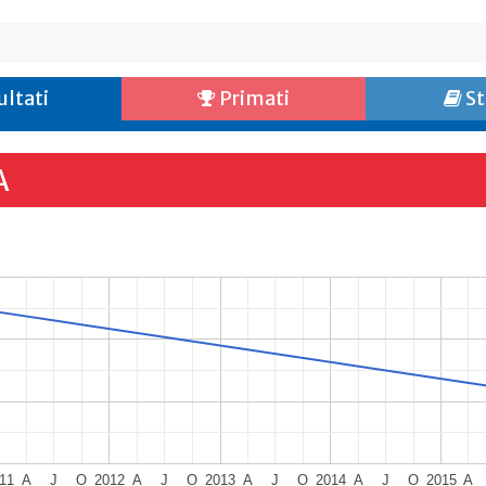
ultati
Primati
St
A
11
A
J
O
2012
A
J
O
2013
A
J
O
2014
A
J
O
2015
A