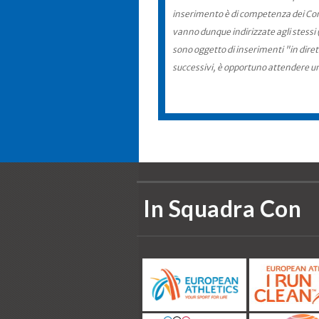
inserimento è di competenza dei Comit
vanno dunque indirizzate agli stessi 
sono oggetto di inserimenti "in diret
successivi, è opportuno attendere u
In Squadra Con