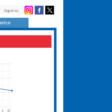
Seguici su:
orico
J
O