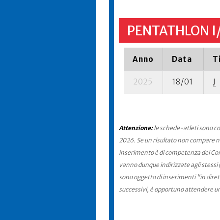
PENTATHLON I
Anno
Data
T
2025
18/01
I
Attenzione:
le schede-atleti sono co
2026. Se un risultato non compare nel
inserimento è di competenza dei Comit
vanno dunque indirizzate agli stessi 
sono oggetto di inserimenti "in diret
successivi, è opportuno attendere u