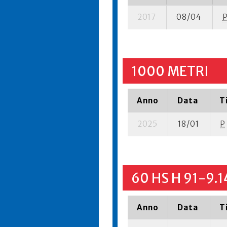
2017
08/04
1000 METRI
Anno
Data
T
2025
18/01
P
60 HS H 91-9.1
Anno
Data
T