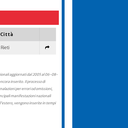
Città
Rieti
zionali aggiornati dal 2005 al 06-08-
cora inserito. Il processo di
nalazioni per errori od omissioni,
incipali manifestazioni nazionali
ll'estero, vengono inserite in tempi