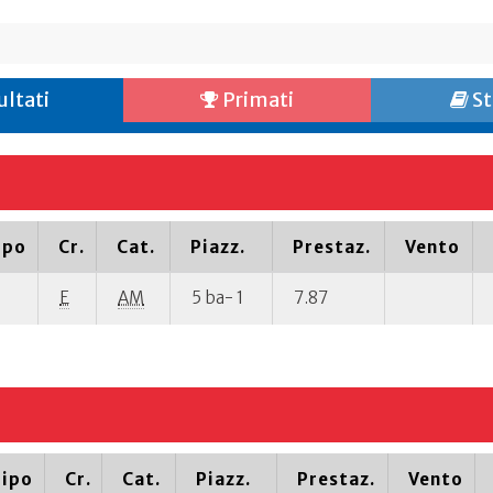
ultati
Primati
St
ipo
Cr.
Cat.
Piazz.
Prestaz.
Vento
E
AM
5 ba- 1
7.87
ipo
Cr.
Cat.
Piazz.
Prestaz.
Vento