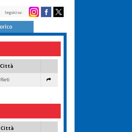
Seguici su:
orico
Città
Rieti
Città