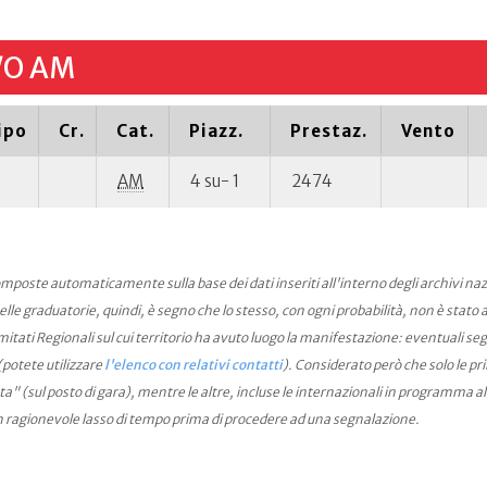
/O AM
ipo
Cr.
Cat.
Piazz.
Prestaz.
Vento
AM
4 su- 1
2474
mposte automaticamente sulla base dei dati inseriti all'interno degli archivi na
le graduatorie, quindi, è segno che lo stesso, con ogni probabilità, non è stato an
ati Regionali sul cui territorio ha avuto luogo la manifestazione: eventuali seg
(potete utilizzare
l'elenco con relativi contatti
). Considerato però che solo le pr
ta" (sul posto di gara), mentre le altre, incluse le internazionali in programma a
n ragionevole lasso di tempo prima di procedere ad una segnalazione.