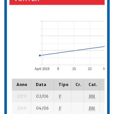
April 2019
8
15
22
May 2
Anno
Data
Tipo
Cr.
Cat.
Piaz
2019
02/06
P
RM
6 su-
2019
04/06
P
RM
2 su-