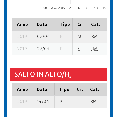
28
May 2019
4
6
8
10
12
14
Anno
Data
Tipo
Cr.
Cat.
Piaz
2019
02/06
P
M
RM
3 se-
2019
27/04
P
E
RM
2 se-
SALTO IN ALTO/HJ
Anno
Data
Tipo
Cr.
Cat.
Piaz
2019
14/04
P
RM
8 su- 