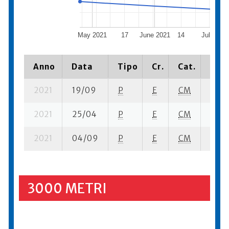
May 2021
17
June 2021
14
July 202
Anno
Data
Tipo
Cr.
Cat.
Piaz
2021
19/09
P
E
CM
2 se-
2021
25/04
P
E
CM
2 se-
2021
04/09
P
E
CM
2 su-
3000 METRI