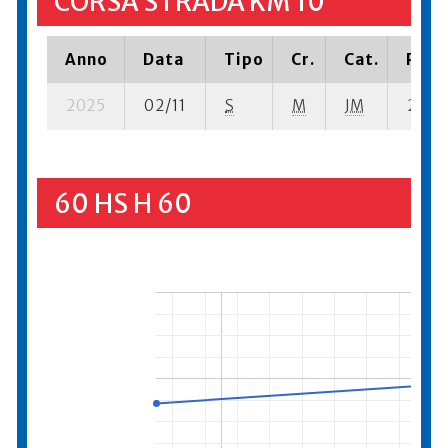
CORSA STRADA KM 10
Anno
Data
Tipo
Cr.
Cat.
Piazz
2025
02/11
S
M
JM
24 su-
60 HS H 60