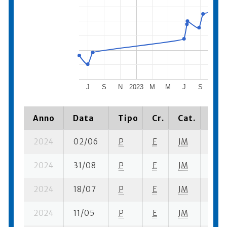
J
S
N
2023
M
M
J
S
N
Anno
Data
Tipo
Cr.
Cat.
Piaz
2024
02/06
P
E
JM
6 se
2024
31/08
P
E
JM
3 se
2024
18/07
P
E
JM
3 se
2024
11/05
P
E
JM
6 se