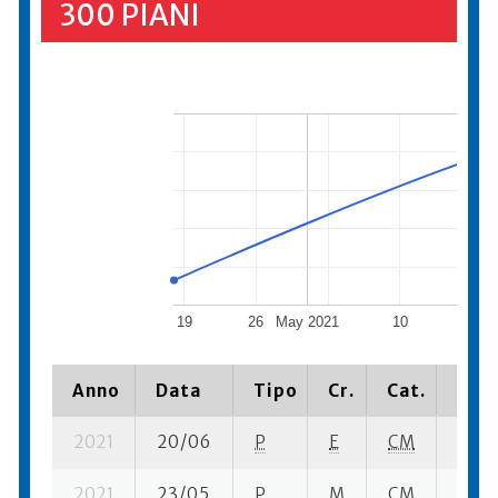
300 PIANI
19
26
May 2021
10
17
Anno
Data
Tipo
Cr.
Cat.
Piaz
2021
20/06
P
E
CM
2 se-
2021
23/05
P
M
CM
4 se-