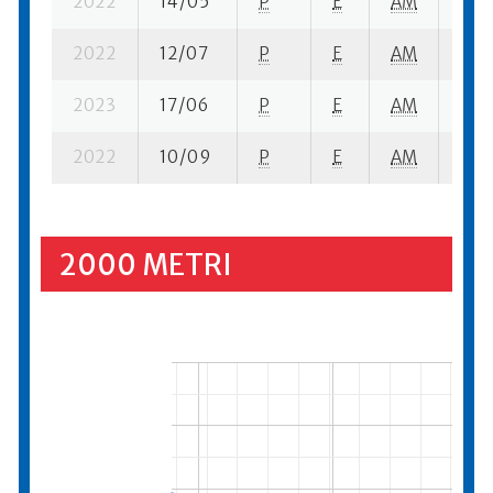
2022
14/05
P
E
AM
12 s
2022
12/07
P
E
AM
16 s
2023
17/06
P
E
AM
15 s
2022
10/09
P
E
AM
7 se
2000 METRI