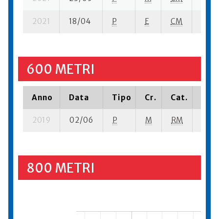
2021
18/04
P
E
CM
1 se-
600 METRI
Anno
Data
Tipo
Cr.
Cat.
Piaz
2019
02/06
P
M
RM
2 se-
800 METRI