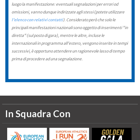
luogo la manifestazione: eventuali segnalazioni per errori od
omissioni, vanno dunque indirizzate agli stessi (potete utilizzare
l'elenco con relativi contatti
). Considerato però che solo le
principali manifestazioni nazionali sono oggetto di inserimenti "in
diretta" (sul posto di gara), mentre le altre, incluse le
internazionali in programma all'estero, vengono inserite in tempi
successivi, è opportuno attendere un ragionevole lasso di tempo
prima di procedere ad una segnalazione.
In Squadra Con