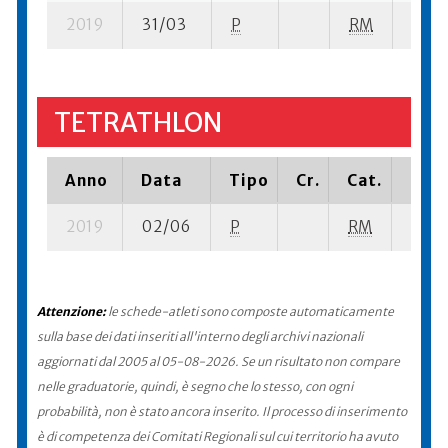
2019
31/03
P
RM
12 se
TETRATHLON
Anno
Data
Tipo
Cr.
Cat.
Piaz
2019
02/06
P
RM
2 su-
Attenzione:
le schede-atleti sono composte automaticamente
sulla base dei dati inseriti all'interno degli archivi nazionali
aggiornati dal 2005 al 05-08-2026. Se un risultato non compare
nelle graduatorie, quindi, è segno che lo stesso, con ogni
probabilità, non è stato ancora inserito. Il processo di inserimento
è di competenza dei Comitati Regionali sul cui territorio ha avuto