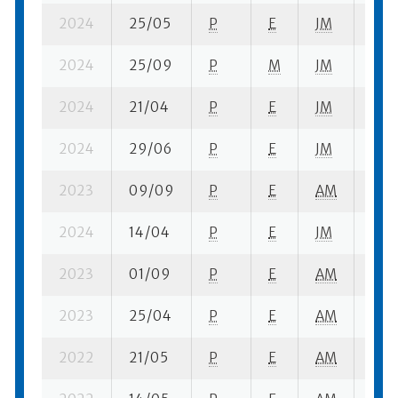
2024
25/05
P
E
JM
7 se
2024
25/09
P
M
JM
3 se
2024
21/04
P
E
JM
4 se
2024
29/06
P
E
JM
8 se
2023
09/09
P
E
AM
4 se
2024
14/04
P
E
JM
6 se
2023
01/09
P
E
AM
5 se
2023
25/04
P
E
AM
5 se
2022
21/05
P
E
AM
7 se