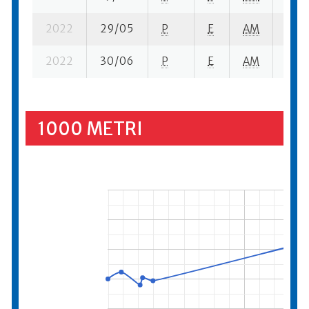
2022
29/05
P
E
AM
2 se
2022
30/06
P
E
AM
6 se
1000 METRI