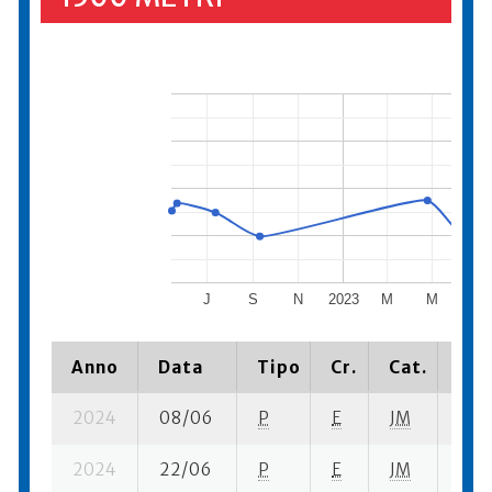
J
S
N
2023
M
M
J
Anno
Data
Tipo
Cr.
Cat.
Pia
2024
08/06
P
E
JM
5 se
2024
22/06
P
E
JM
5 se