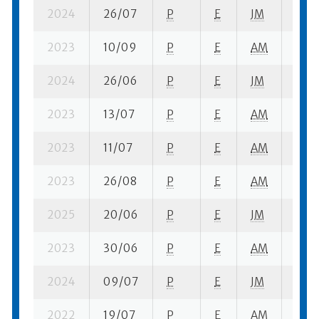
2024
26/07
P
E
JM
7 se-
2023
10/09
P
E
AM
3 se-
2024
26/06
P
E
JM
10 se
2023
13/07
P
E
AM
3 se
2023
11/07
P
E
AM
2 se
2023
26/08
P
E
AM
4 se
2025
20/06
P
E
JM
8 se
2023
30/06
P
E
AM
2 se
2024
09/07
P
E
JM
11 se
2022
19/07
P
E
AM
8 se