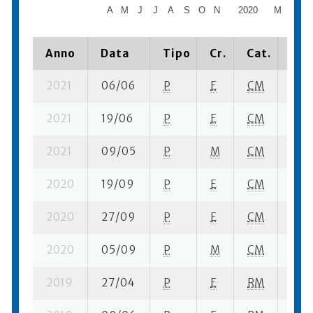
A
M
J
J
A
S
O
N
2020
M
A
M
Anno
Data
Tipo
Cr.
Cat.
Pia
2021
06/06
P
E
CM
5 su
2021
19/06
P
E
CM
2 se
2021
09/05
P
M
CM
2 se
2020
19/09
P
E
CM
5 se
2020
27/09
P
E
CM
5 su
2020
05/09
P
M
CM
5 se
2019
27/04
P
E
RM
2 se