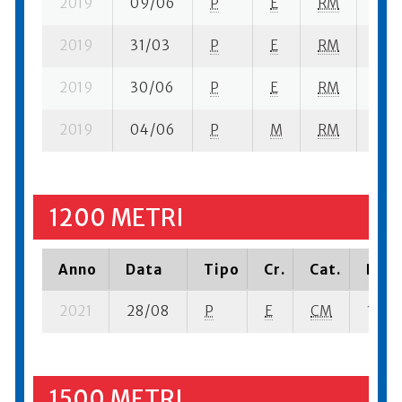
2019
09/06
P
E
RM
2 se
2019
31/03
P
E
RM
2 se
2019
30/06
P
E
RM
3 su
2019
04/06
P
M
RM
2 su
1200 METRI
Anno
Data
Tipo
Cr.
Cat.
Piaz
2021
28/08
P
E
CM
1 su- 
1500 METRI