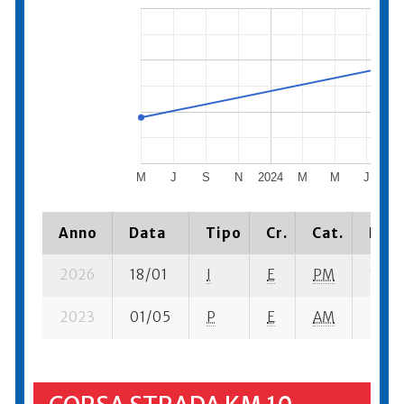
M
J
S
N
2024
M
M
J
S
Anno
Data
Tipo
Cr.
Cat.
Piaz
2026
18/01
I
E
PM
1 se-
2023
01/05
P
E
AM
3 se-