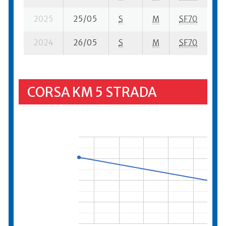
2025
25/05
S
M
SF70
2
2024
26/05
S
M
SF70
4
CORSA KM 5 STRADA