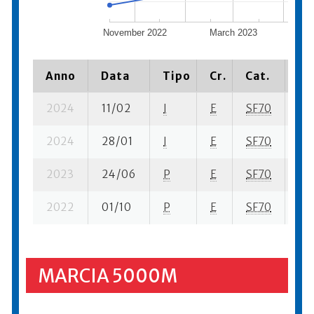
November 2022
March 2023
Anno
Data
Tipo
Cr.
Cat.
Pi
2024
11/02
I
E
SF70
5 s
2024
28/01
I
E
SF70
15 
2023
24/06
P
E
SF70
6 s
2022
01/10
P
E
SF70
14 
MARCIA 5000M