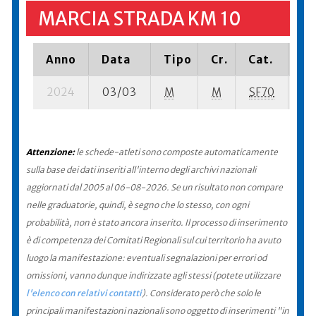
MARCIA STRADA KM 10
Anno
Data
Tipo
Cr.
Cat.
Pi
2024
03/03
M
M
SF70
31 
Attenzione:
le schede-atleti sono composte automaticamente
sulla base dei dati inseriti all'interno degli archivi nazionali
aggiornati dal 2005 al 06-08-2026. Se un risultato non compare
nelle graduatorie, quindi, è segno che lo stesso, con ogni
probabilità, non è stato ancora inserito. Il processo di inserimento
è di competenza dei Comitati Regionali sul cui territorio ha avuto
luogo la manifestazione: eventuali segnalazioni per errori od
omissioni, vanno dunque indirizzate agli stessi (potete utilizzare
l'elenco con relativi contatti
). Considerato però che solo le
principali manifestazioni nazionali sono oggetto di inserimenti "in