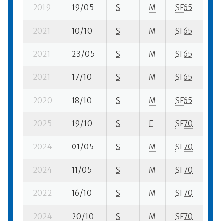
2019
19/05
S
M
SF65
2 
2021
10/10
S
M
SF65
3 
2021
23/05
S
M
SF65
6
2021
17/10
S
M
SF65
6
2020
18/10
S
M
SF65
5
2025
19/10
S
E
SF70
3
2024
01/05
S
M
SF70
3
2024
11/05
S
M
SF70
7
2022
16/10
S
M
SF70
6
2024
20/10
S
M
SF70
11