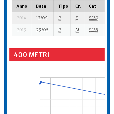
Anno
Data
Tipo
Cr.
Cat.
Pi
2014
12/09
P
E
SF60
1 s
2019
29/05
P
M
SF65
3 s
400 METRI