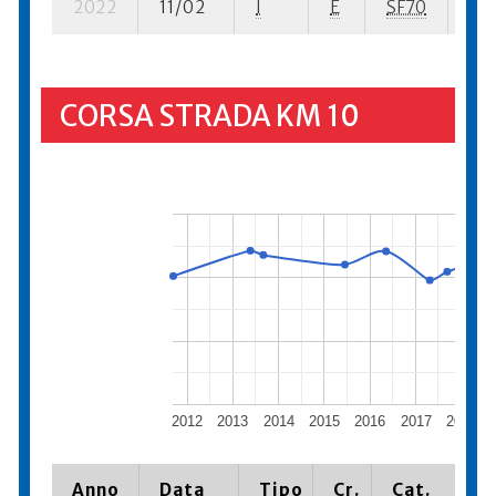
2022
11/02
I
E
SF70
2 s
CORSA STRADA KM 10
2012
2013
2014
2015
2016
2017
2018
Anno
Data
Tipo
Cr.
Cat.
P