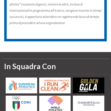
diretta" (sul posto di gara), mentre le altre, incluse le
internazionali in programma all'estero, vengono inserite in tempi
successivi, è opportuno attendere un ragionevole lasso di tempo
prima di procedere ad una segnalazione.
In Squadra Con