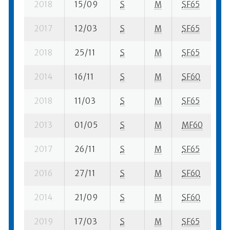
2018
15/09
S
M
SF65
98
2017
12/03
S
M
SF65
1 
2018
25/11
S
M
SF65
2 
2014
16/11
S
M
SF60
65
2018
11/03
S
M
SF65
2 
2013
01/05
S
M
MF60
2 
2017
26/11
S
M
SF65
2 
2016
27/11
S
M
SF60
18
2014
21/09
S
M
SF60
21
2019
17/03
S
M
SF65
26