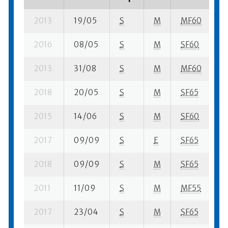
2013
19/05
S
M
MF60
4 
2016
08/05
S
M
SF60
2
2013
31/08
S
M
MF60
51
2018
20/05
S
M
SF65
2 
2015
14/06
S
M
SF60
8
2017
09/09
S
E
SF65
4
2018
09/09
S
M
SF65
3 
2011
11/09
S
M
MF55
5 
2017
23/04
S
M
SF65
12