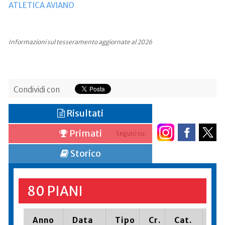
ATLETICA AVIANO
Informazioni sul tesseramento aggiornate al 2026
Condividi con
Risultati
Primati
Seguici su:
Storico
80 PIANI
Anno
Data
Tipo
Cr.
Cat.
Pia