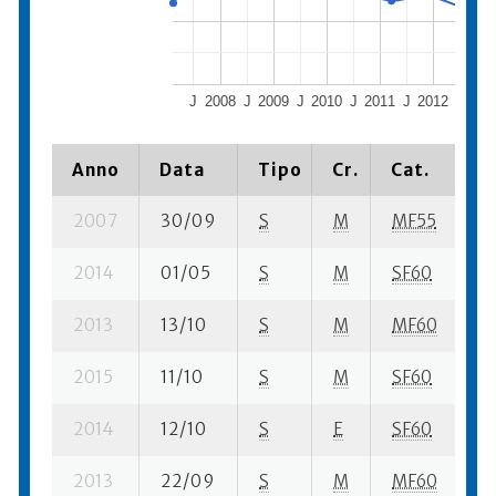
J
2008
J
2009
J
2010
J
2011
J
2012
J
201
Anno
Data
Tipo
Cr.
Cat.
P
2007
30/09
S
M
MF55
44
2014
01/05
S
M
SF60
2 
2013
13/10
S
M
MF60
44
2015
11/10
S
M
SF60
27
2014
12/10
S
E
SF60
4
2013
22/09
S
M
MF60
2