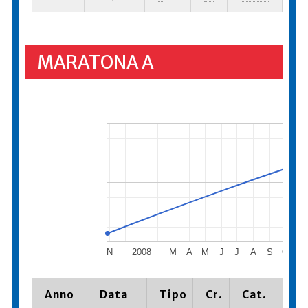
MARATONA A
N
2008
M
A
M
J
J
A
S
O
N
Anno
Data
Tipo
Cr.
Cat.
Pi