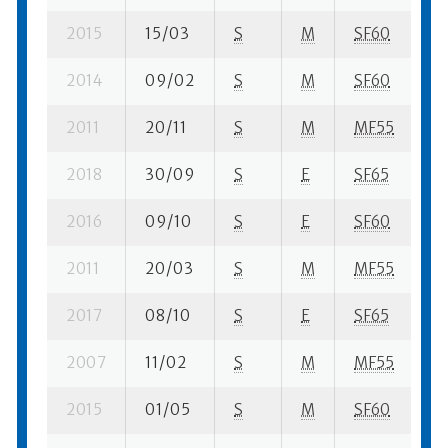
2015
15/03
S
M
SF60
3 
2014
09/02
S
M
SF60
10
2011
20/11
S
M
MF55
17
2018
30/09
S
E
SF65
42
2016
09/10
S
E
SF60
53
2011
20/03
S
M
MF55
5 
2017
08/10
S
E
SF65
65
2007
11/02
S
M
MF55
11
2015
01/05
S
M
SF60
2 