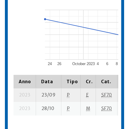
24
26
October 2023
4
6
8
10
Anno
Data
Tipo
Cr.
Cat.
Pi
2023
23/09
P
E
SF70
7 s
2023
28/10
P
M
SF70
14 