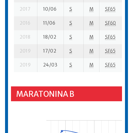
2017
10/06
S
M
SF65
28
2016
11/06
S
M
SF60
28
2018
18/02
S
M
SF65
11
2019
17/02
S
M
SF65
12
2019
24/03
S
M
SF65
2 
MARATONINA B