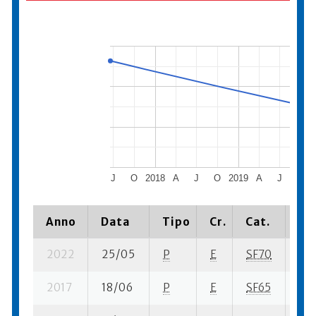
J
O
2018
A
J
O
2019
A
J
O
Anno
Data
Tipo
Cr.
Cat.
Pia
2022
25/05
P
E
SF70
12 
2017
18/06
P
E
SF65
12 