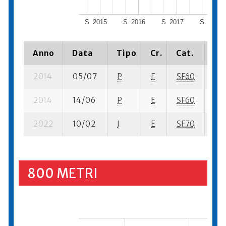
S
2015
S
2016
S
2017
S
2018
Anno
Data
Tipo
Cr.
Cat.
Pi
2014
05/07
P
E
SF60
3 s
2014
14/06
P
E
SF60
2 s
2022
10/02
I
E
SF70
2 s
800 METRI