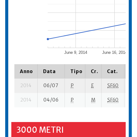
June 9, 2014
June 16, 2014
Anno
Data
Tipo
Cr.
Cat.
Pi
2014
06/07
P
E
SF60
3 s
2014
04/06
P
M
SF60
8 s
3000 METRI