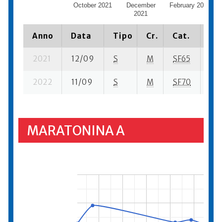
October 2021
December
February 2022
2021
Anno
Data
Tipo
Cr.
Cat.
Pia
2021
12/09
S
M
SF65
4 s
2022
11/09
S
M
SF70
2 s
MARATONINA A