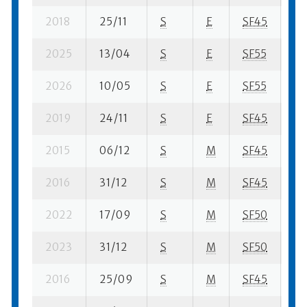
2018
25/11
S
E
SF45
14
2025
13/04
S
E
SF55
45
2026
10/05
S
E
SF55
15
2019
24/11
S
E
SF45
13
2015
06/12
S
M
SF45
99
2016
31/12
S
M
SF45
19
2022
17/09
S
M
SF50
23
2023
31/12
S
M
SF50
46
2016
25/09
S
M
SF45
17