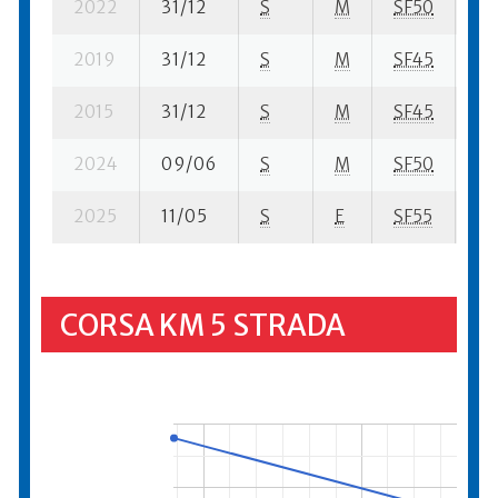
2022
31/12
S
M
SF50
39
2019
31/12
S
M
SF45
48
2015
31/12
S
M
SF45
18
2024
09/06
S
M
SF50
26
2025
11/05
S
E
SF55
15
CORSA KM 5 STRADA