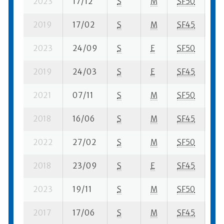
2023
17/12
S
M
SF50
117
2019
17/02
S
M
SF45
69
2023
24/09
S
E
SF50
58
2019
24/03
S
E
SF45
12
2021
07/11
S
M
SF50
20
2018
16/06
S
M
SF45
72
2022
27/02
S
M
SF50
37
2018
23/09
S
E
SF45
15
2023
19/11
S
M
SF50
78
2017
17/06
S
M
SF45
58