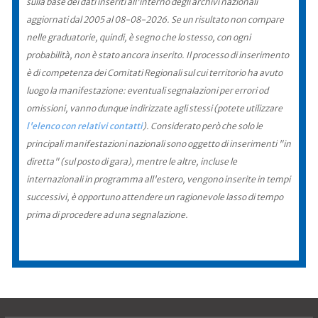
sulla base dei dati inseriti all'interno degli archivi nazionali
aggiornati dal 2005 al 08-08-2026. Se un risultato non compare
nelle graduatorie, quindi, è segno che lo stesso, con ogni
probabilità, non è stato ancora inserito. Il processo di inserimento
è di competenza dei Comitati Regionali sul cui territorio ha avuto
luogo la manifestazione: eventuali segnalazioni per errori od
omissioni, vanno dunque indirizzate agli stessi (potete utilizzare
l'elenco con relativi contatti
). Considerato però che solo le
principali manifestazioni nazionali sono oggetto di inserimenti "in
diretta" (sul posto di gara), mentre le altre, incluse le
internazionali in programma all'estero, vengono inserite in tempi
successivi, è opportuno attendere un ragionevole lasso di tempo
prima di procedere ad una segnalazione.