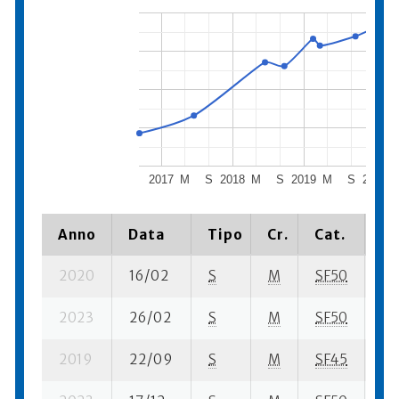
2017
M
S
2018
M
S
2019
M
S
2020
Anno
Data
Tipo
Cr.
Cat.
Pi
2020
16/02
S
M
SF50
19
2023
26/02
S
M
SF50
36
2019
22/09
S
M
SF45
47