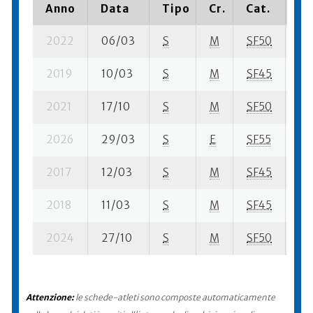
Anno
Data
Tipo
Cr.
Cat.
Pi
2022
06/03
S
M
SF50
39
2019
10/03
S
M
SF45
64
2021
17/10
S
M
SF50
38
2026
29/03
S
E
SF55
36
2017
12/03
S
M
SF45
10
2018
11/03
S
M
SF45
93
2024
27/10
S
M
SF50
96
Attenzione:
le schede-atleti sono composte automaticamente