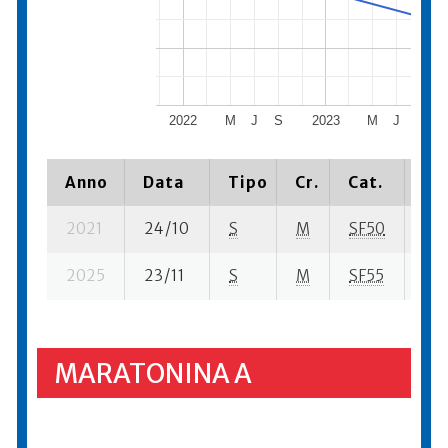
2022
M
J
S
2023
M
J
S
Anno
Data
Tipo
Cr.
Cat.
Pia
2021
24/10
S
M
SF50
39 
2025
23/11
S
M
SF55
160
MARATONINA A