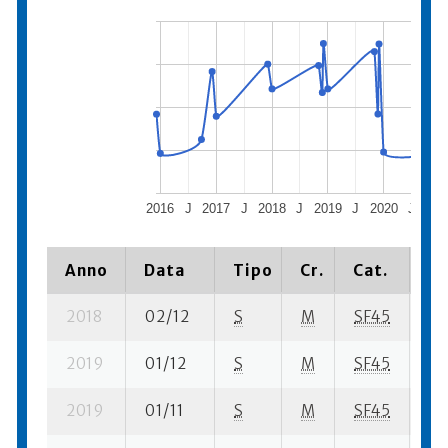
2016
J
2017
J
2018
J
2019
J
2020
J
202
Anno
Data
Tipo
Cr.
Cat.
Pi
2018
02/12
S
M
SF45
17
2019
01/12
S
M
SF45
22
2019
01/11
S
M
SF45
20